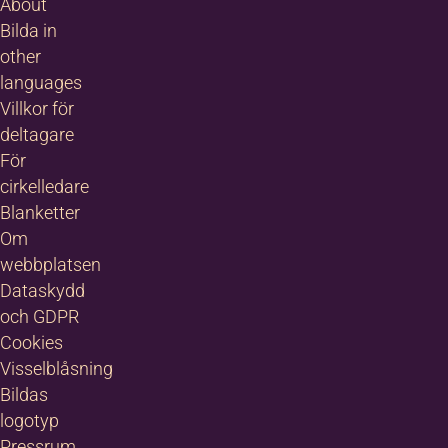
About
trala Östersund
alltid varit en
Bilda in
tpunkt för olika
other
ters kultur. Här
languages
s och skapas
Villkor för
ga givande
deltagare
takter och
angemang i alla
För
s former.I
cirkelledare
ersund har
Blanketter
da…
Om
webbplatsen
Dataskydd
och GDPR
Cookies
Visselblåsning
Bildas
logotyp
Pressrum