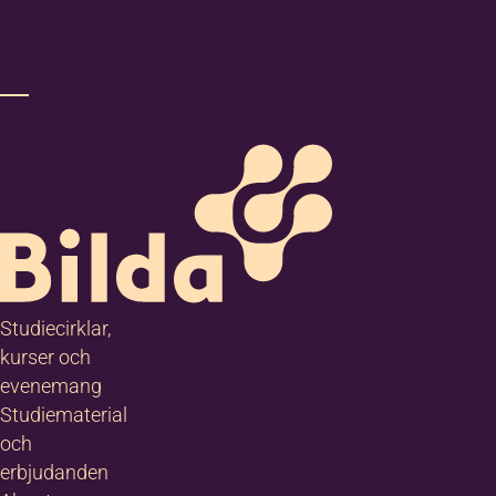
ts för massor av
kbildning.
takta oss så får
veta mer!
Studiecirklar,
kurser och
evenemang
ilda
Studiematerial
stersund
och
erbjudanden
 Tingshuset i