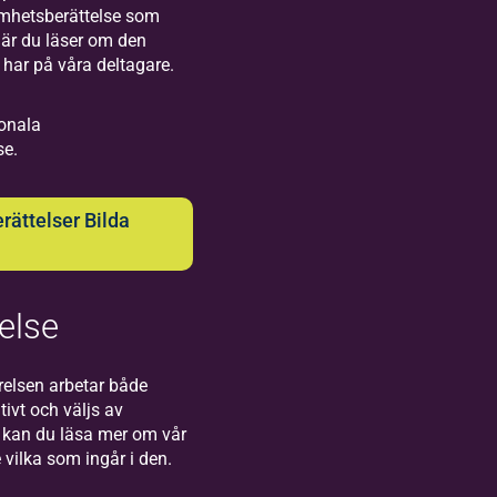
mverkan
amhetsberättelse som
d
 när du läser om den
kmusikens
 har på våra deltagare.
 och flera
samlingar.
ionala
se.
ättelser Bilda
else
ilda
undsvall
relsen arbetar både
tivt och väljs av
kommen till
kan du läsa mer om vår
da i Sundsvall
 vilka som ingår i den.
Storgatan.