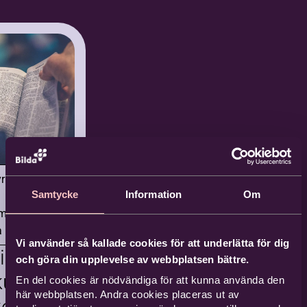
dning
h
ur i
korna
da Hamrin
ksamhetsutvecklare
tur
ilda
yrkor
alun
Samtycke
Information
Om
kommen till
mlingar
t kontor i
a Mitt
entiell
un! Kika in på
Vi använder så kallade cookies för att underlätta för dig
ning
estival
kopp kaffe och
och göra din upplevelse av webbplatsen bättre.
la din
ultur
En del cookies är nödvändiga för att kunna använda den
rna
kbildningstanke
här webbplatsen. Andra cookies placeras ut av
korna
 oss.