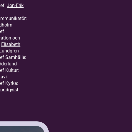
ef:
Jon-Erik
ommunikatör:
edholm
ef
ration och
:
Elisabeth
Lundgren
ef Samhälle:
öderlund
f Kultur:
zavi
ef Kyrka:
undqvist