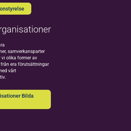
ionstyrelse
ganisationer
ra
er, samverkansparter
 vi olika former av
från era förutsättningar
med vårt
iv.
ilda
sationer Bilda
öderhamn
kommen till vårt
ionkontor i
erhamn! Här finns