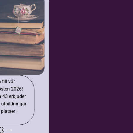
ill vår
östen 2026!
 43 erbjuder
 utbildningar
 platser i
3 –