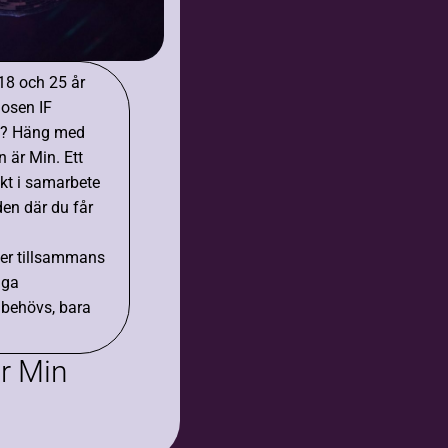
18 och 25 år
osen IF
F? Häng med
 är Min. Ett
ekt i samarbete
en där du får
eter tillsammans
nga
 behövs, bara
r Min