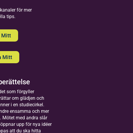
 kanaler för mer
la tips.
tdans
 Mitt
 Mitt
erättelse
ilda
et som förgyller
ättvik
ättar om glädjen och
lkommen
ner i en studiecirkel.
 Bilda
mindre ensamma och mer
tvik. Här
t. Mötet med andra slår
 vi
öppnar upp för nya idéer
lokaler,
pas att du ska hitta