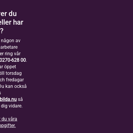
er du
eller har
r?
 någon av
arbetare
er ring vår
0270-628 00
.
ar öppet
ill torsdag
och fredagar
 Du kan också
s
bilda.nu
så
 dig vidare.
r du våra
pgifter.