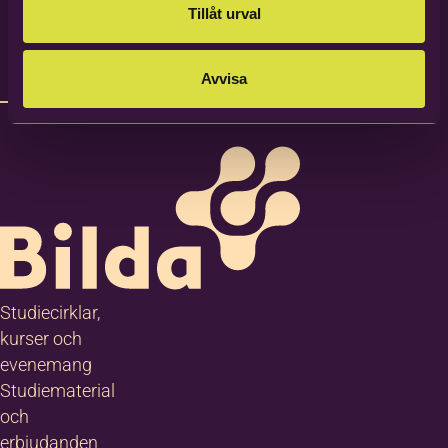
Tillåt urval
Avvisa
Studiecirklar,
kurser och
evenemang
Studiematerial
och
erbjudanden