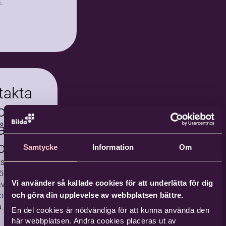
.
takta
on
åra
oner
Samtycke
Information
Om
ksamhet
rs i
Vi använder så kallade cookies för att underlätta för dig
v våra
och göra din upplevelse av webbplatsen bättre.
oner. Här
u
En del cookies är nödvändiga för att kunna använda den
uppgifter
här webbplatsen. Andra cookies placeras ut av