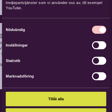
ionerna.
tredjepartstjänster som vi använder oss av, till exempel
YouTube.
Samtyckesval
Nödvändig
ssrum
ssrum
Inställningar
Via TT.
r du våra
Statistik
ddelanden
takter.
Marknadsföring
Tillåt alla