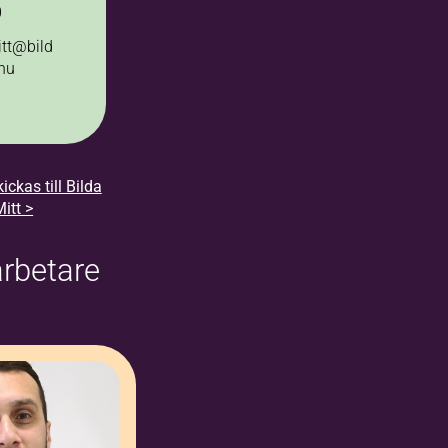
0
tt@bild
nu
ickas till Bilda
itt >
rbetare