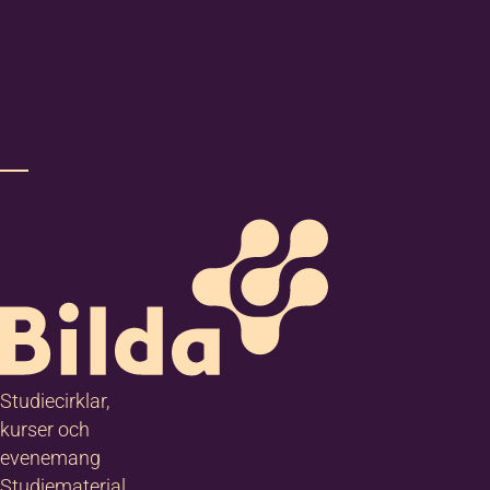
Studiecirklar,
kurser och
evenemang
Studiematerial