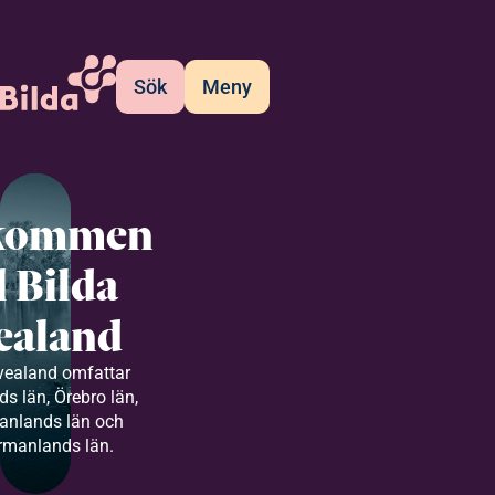
Sök
Meny
kommen
ll Bilda
ealand
vealand omfattar
s län, Örebro län,
anlands län och
rmanlands län.