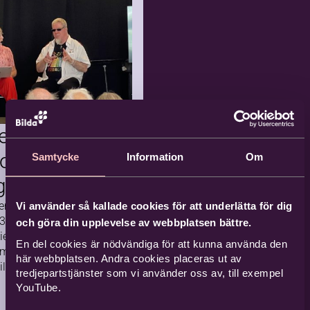
sikskola –
tresseanmälan
 ditt barn sjunga i kör och
a teater? Välkommen att
 en intresseanmälan till
rosa musikskola!
rummet
Equmeniakyrkan, Vintrosa
iv
rens med
2026-08-27
vård
Kommande
 och
Samtycke
Information
Om
14 tillfällen
ngemang
en 2025 arrangerades
Vi använder så kallade cookies för att underlätta för dig
3 kulturarrangemang i
och göra din upplevelse av webbplatsen bättre.
örbundet­­­ Bilda.
derande
En del cookies är nödvändiga för att kunna använda den
amtal om tro, samhälle
här webbplatsen. Andra cookies placeras ut av
liv i
llkor. Ett av dem tog
tredjepartstjänster som vi använder oss av, till exempel
YouTube.
fors