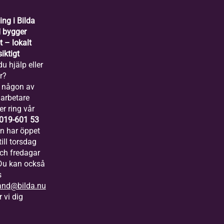
ing i Bilda
 bygger
 – lokalt
iktigt
u hjälp eller
r?
 någon av
arbetare
er ring vår
019-601 53
ln har öppet
ill torsdag
och fredagar
 Du kan också
s
and@bilda.nu
 vi dig