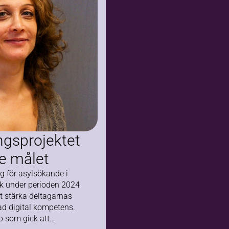
kompassen
ingsprojektet
de målet
ng för asylsökande i
k under perioden 2024
att stärka deltagarnas
 digital kompetens.
p som gick att…