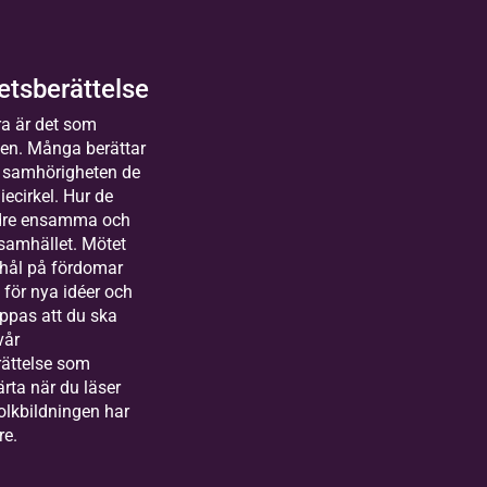
Equmeniakyrkan, Vintrosa
2026-08-24
Kommande
tsberättelse
14 tillfällen
lda
a är det som
sterås
gen. Många berättar
människor
 samhörigheten de
uror
iecirkel. Hur de
kas till Bilda
r långt
ndre ensamma och
land&gt;
t heart
 samhället. Mötet
arbetare
 hål på fördomar
festival
markanden
för nya idéer och
ndreas
oppas att du ska
vår
strand
ättelse som
samhetsutvecklare,
järta när du läser
mledare och
olkbildningen har
lda
ilområdesansvarig
re.
ka
rlstad