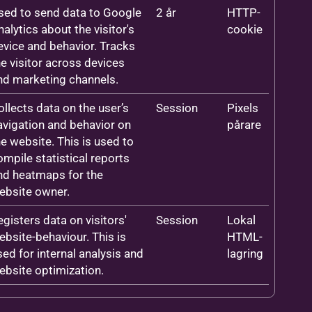
sed to send data to Google
2 år
HTTP-
nalytics about the visitor's
cookie
evice and behavior. Tracks
he visitor across devices
nd marketing channels.
ollects data on the user’s
Session
Pixels
avigation and behavior on
pårare
he website. This is used to
ompile statistical reports
nd heatmaps for the
ebsite owner.
egisters data on visitors'
Session
Lokal
ebsite-behaviour. This is
HTML-
sed for internal analysis and
lagring
ebsite optimization.