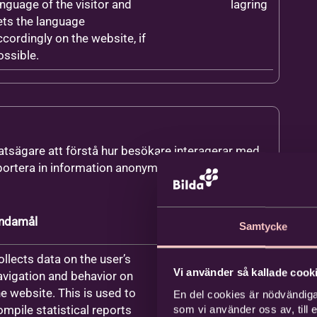
anguage of the visitor and
lagring
ets the language
ccordingly on the website, if
ossible.
latsägare att förstå hur besökare interagerar med
ortera in information anonymt.
Maximal
ndamål
Typ
Samtycke
lagringstid
ollects data on the user’s
1 år
HTTP-
Vi använder så kallade cooki
avigation and behavior on
cookie
he website. This is used to
En del cookies är nödvändiga
ompile statistical reports
som vi använder oss av, till