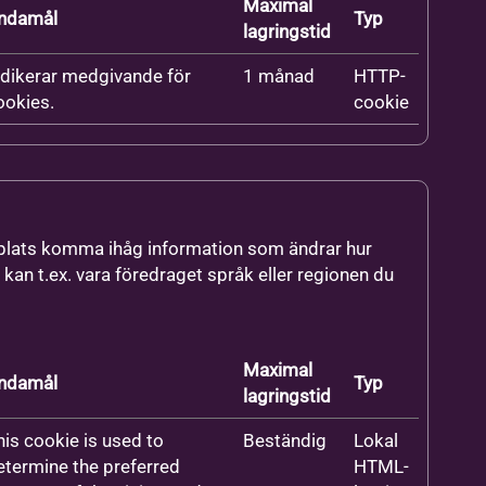
Maximal
ndamål
Typ
lagringstid
ndikerar medgivande för
1 månad
HTTP-
ookies.
cookie
bbplats komma ihåg information som ändrar hur
 kan t.ex. vara föredraget språk eller regionen du
Maximal
ndamål
Typ
lagringstid
his cookie is used to
Beständig
Lokal
etermine the preferred
HTML-