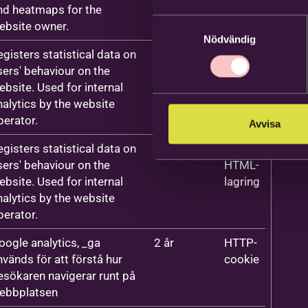
nd heatmaps for the
Samtyckesval
ebsite owner.
Nödvändig
egisters statistical data on
1 dag
HTTP-
sers' behaviour on the
cookie
ebsite. Used for internal
nalytics by the website
perator.
Avvisa
egisters statistical data on
Session
Lokal
sers' behaviour on the
HTML-
ebsite. Used for internal
lagring
nalytics by the website
perator.
oogle analytics, _ga
2 år
HTTP-
nvänds för att förstå hur
cookie
esökaren navigerar runt på
ebbplatsen