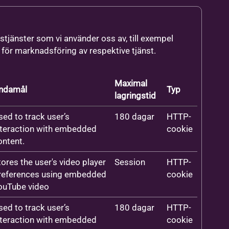
stjänster som vi använder oss av, till exempel
ör marknadsföring av respektive tjänst.
Maximal
ndamål
Typ
lagringstid
sed to track user’s
180 dagar
HTTP-
nteraction with embedded
cookie
ontent.
tores the user's video player
Session
HTTP-
references using embedded
cookie
ouTube video
sed to track user’s
180 dagar
HTTP-
nteraction with embedded
cookie