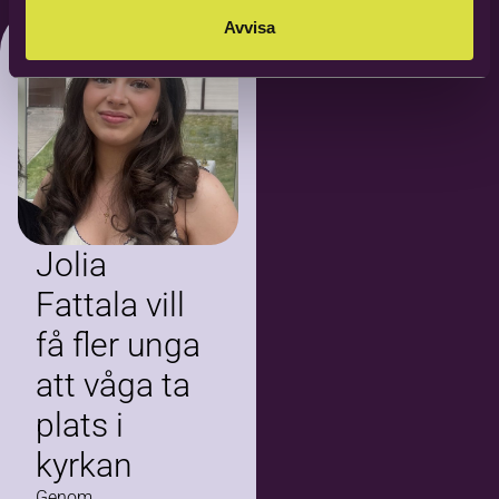
Avvisa
Jolia
Fattala vill
få fler unga
att våga ta
plats i
kyrkan
Genom