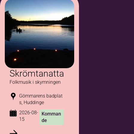
Skrömtanatta
Folkmusik i skymningen
Gömmarens badplat
s, Huddinge
2026-08-
Komman
15
de