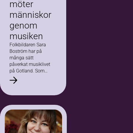
möter
människor
genom
musiken
Folkbildaren Sara
Boström har på
många sätt
påverkat musiklivet
på Gotland. Som
cirkelledare i en kör,
teatergrupp,
musiklekis och flera
band öppnar hon
dörrar för många
människor.