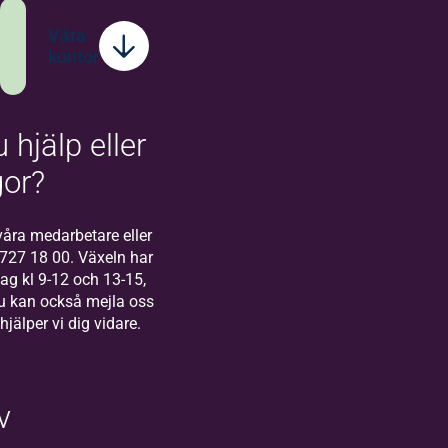
Våra
kontor
 hjälp eller
Bilda
Stockholm
gor?
Välkommen till
Bilda Stockholm! I
åra medarbetare eller
Stockholm finns
-727 18 00. Växeln har
vårt regionkontor
g kl 9-12 och 13-15,
för Bilda Öst.
u kan också mejla oss
 hjälper vi dig vidare.
v