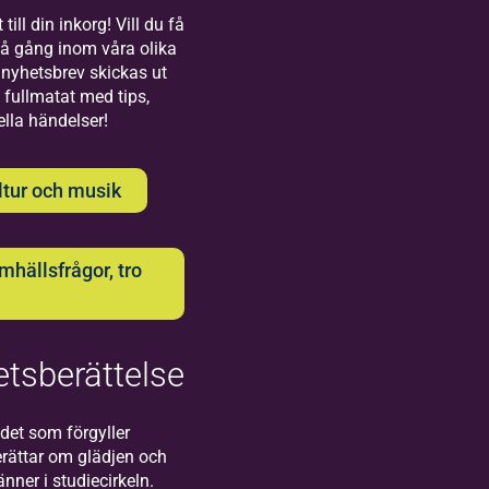
Bilda
till din inkorg! Vill du få
på gång inom våra olika
Uppsala
nyhetsbrev skickas ut
 fullmatat med tips,
Välkommen till
ella händelser!
oss på Bilda i
Uppsala!
ltur och musik
hällsfrågor, tro
Bilda
tsberättelse
Visby
Välkommen
det som förgyller
till oss på
rättar om glädjen och
Bilda i
ner i studiecirkeln.