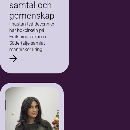
samtal och
gemenskap
I nästan två decennier
har bokcirkeln på
Frälsningsarmén i
Södertälje samlat
människor kring
litteratur, samtal och
gemenskap. Nu
avslutas bokcirkeln
efter 19 år och 177
lästa böcker.