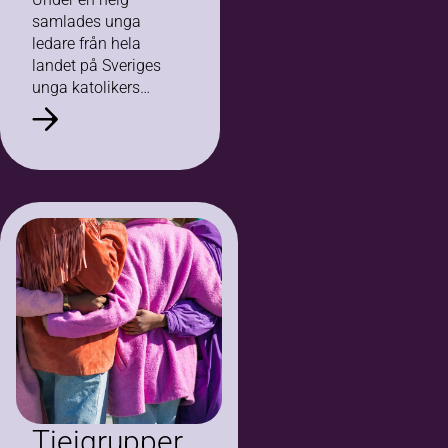
samlades unga
ledare från hela
landet på Sveriges
unga katolikers
riksläger på
Stiftsgården
Marielund på
Ekerö. Temat var
”Ledarskap i Kristi
efterföljd – att
tjäna, bära och…
Tjejgrupper