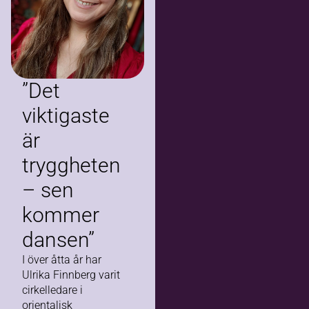
”Det
viktigaste
är
tryggheten
– sen
kommer
dansen”
I över åtta år har
Ulrika Finnberg varit
cirkelledare i
orientalisk