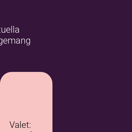
uella
ngemang
Valet: