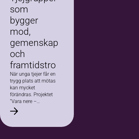
som
bygger
mod,
gemenskap
och
framtidstro
När unga tjejer får en
trygg plats att mötas
kan mycket
förändras. Projektet
”Vara nere –
tjejgrupper” visar hur
gemenskap, rörelse
och samtal kan
stärka både
självkänsla och