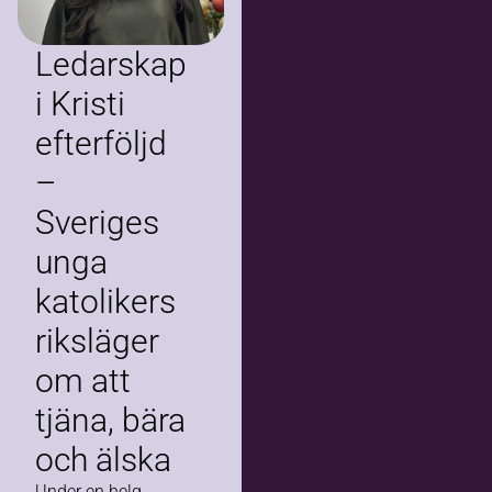
Ledarskap
i Kristi
efterföljd
–
Sveriges
unga
katolikers
riksläger
om att
tjäna, bära
och älska
Under en helg