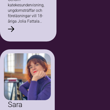
katekesundervisning,
ungdomsträffar och
föreläsningar vill 18-
åriga Jolia Fattala
skapa en trygg plats
där unga kan växa i
sin tro. Som
cirkelledare och vice
ordförande i
Trefaldighets Unga
Katoliker brinner…
Sara