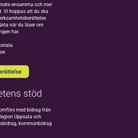
Visby!
mindre ensamma och mer
t. Vi hoppas att du ska
verksamhetsberättelse
järta när du läser om
ingen har.
gionala
se.
Bilda
Södertälje
rättelse
Välkommen till oss
på Bildas kontor i
Södertälje!
tens stöd
omförs med bidrag från
Region Uppsala och
atsbidrag, kommunbidrag