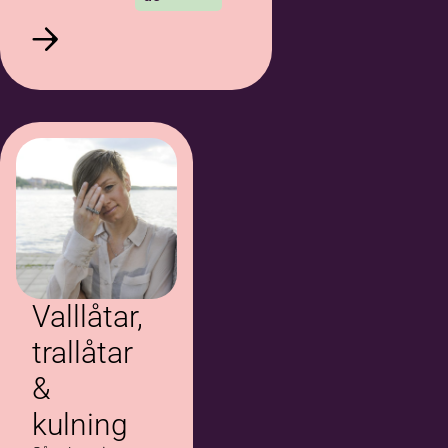
Valllåtar,
trallåtar
&
kulning