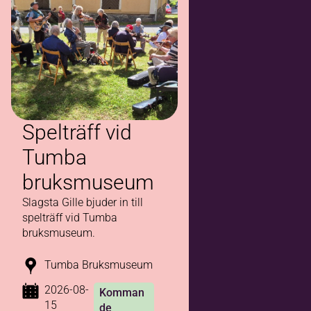
Spelträff vid
Tumba
bruksmuseum
Slagsta Gille bjuder in till
spelträff vid Tumba
bruksmuseum.
Tumba Bruksmuseum
2026-08-
Komman
15
de