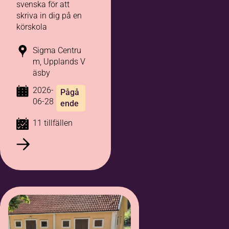
svenska för att
skriva in dig på en
körskola
Sigma Centru
m, Upplands V
äsby
2026-
Pågå
06-28
ende
11 tillfällen