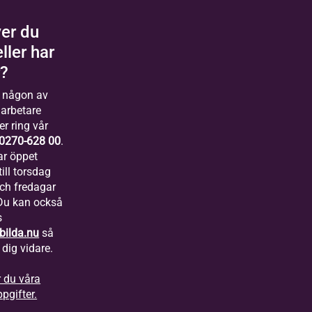
er du
eller har
r?
 någon av
arbetare
er ring vår
0270-628 00
.
ar öppet
ill torsdag
och fredagar
 Du kan också
s
bilda.nu
så
 dig vidare.
r du våra
pgifter.