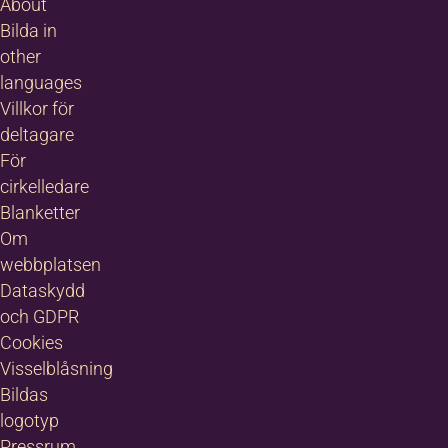
About
trala Östersund
alltid varit en
Bilda in
tpunkt för olika
other
ters kultur. Här
languages
s och skapas
Villkor för
ga givande
deltagare
takter och
angemang i alla
För
s former.I
cirkelledare
ersund har
Blanketter
da…
Om
webbplatsen
Dataskydd
och GDPR
Cookies
Visselblåsning
Bildas
logotyp
Pressrum