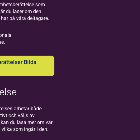
-08
mverkan
nde
amhetsberättelse som
d
 när du läser om den
kmusikens
 har på våra deltagare.
 och flera
samlingar.
ionala
se.
ättelser Bilda
else
ilda
ott
undsvall
relsen arbetar både
ch
tivt och väljs av
kommen till
landat
kan du läsa mer om vår
da i Sundsvall
 vilka som ingår i den.
Storgatan.
ikprogram