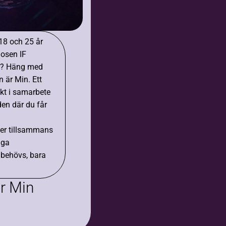
18 och 25 år
osen IF
F? Häng med
 är Min. Ett
ekt i samarbete
en där du får
eter tillsammans
nga
 behövs, bara
r Min