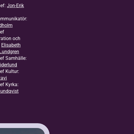
ef:
Jon-Erik
ommunikatör:
edholm
ef
ration och
:
Elisabeth
Lundgren
ef Samhälle:
öderlund
f Kultur:
zavi
ef Kyrka:
undqvist