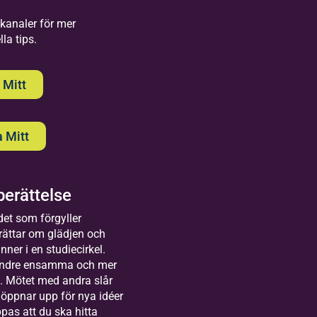
 kanaler för mer
la tips.
tdans
 Mitt
 Mitt
ommarkväll
d Hillen
eg för steg mot
erättelse
ilda
tiago de
et som förgyller
postela"
ättvik
ättar om glädjen och
lkommen
ner i en studiecirkel.
Harnäsgården Högb
 Bilda
mindre ensamma och mer
ergskyrkans somm
tvik. Här
t. Mötet med andra slår
argård, Ludvika
 vi
öppnar upp för nya idéer
2026-08
lokaler,
Komma
pas att du ska hitta