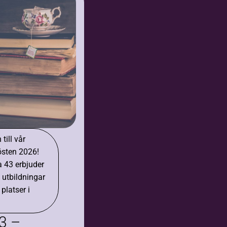
ill vår
östen 2026!
 43 erbjuder
 utbildningar
 platser i
3 –