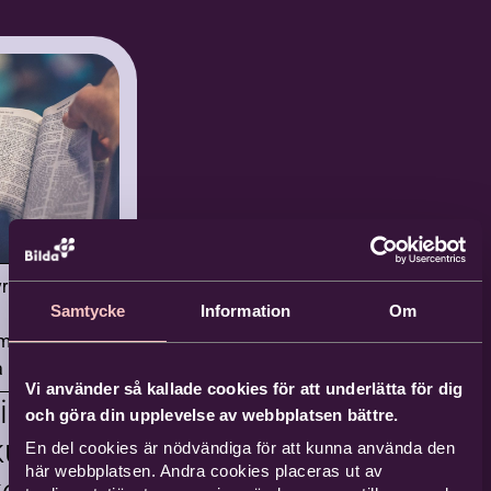
dning
h
ur i
lexandra
korna
urtig
jektledare
ibelstudium
ilda
Varför
yrkor
alun
Samtycke
Information
Om
esus?,
kommen till
mlingar
iljansnäs
t kontor i
a Mitt
entiell
un! Kika in på
Vi använder så kallade cookies för att underlätta för dig
us i Gamla
ning
estival
kopp kaffe och
och göra din upplevelse av webbplatsen bättre.
tamentet
la din
ultur
En del cookies är nödvändiga för att kunna använda den
rna
kbildningstanke
Sockenstugan Silja
här webbplatsen. Andra cookies placeras ut av
korna
 oss.
nsnäs