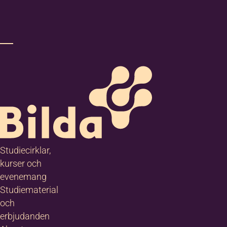
3
…
ts för massor av
kbildning.
takta oss så får
veta mer!
Studiecirklar,
kurser och
evenemang
ilda
Studiematerial
stersund
och
erbjudanden
 Tingshuset i