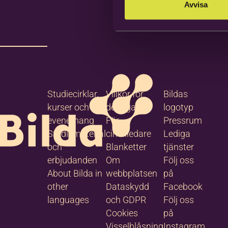
Avvisa
Studiecirklar,
Villkor för
Bildas
kurser och
deltagare
logotyp
evenemang
För
Pressrum
Studiematerial
cirkelledare
Lediga
och
Blanketter
tjänster
erbjudanden
Om
Följ oss
About Bilda in
webbplatsen
på
other
Dataskydd
Facebook
languages
och GDPR
Följ oss
Cookies
på
Visselblåsning
Instagram