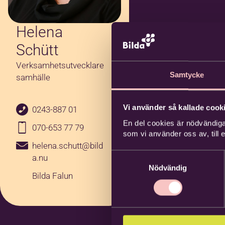
Helena
Schütt
Verksamhetsutvecklare
Samtycke
samhälle
Vi använder så kallade cooki
0243-887 01
En del cookies är nödvändiga
070-653 77 79
som vi använder oss av, till
helena.schutt@bild
Samtyckesval
a.nu
Nödvändig
Bilda Falun