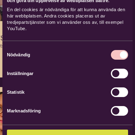
och göra din upplevelse av webbplatsen bättre.
En del cookies är nödvändiga för att kunna använda den
här webbplatsen. Andra cookies placeras ut av
tredjepartstjänster som vi använder oss av, till exempel
YouTube.
rsson
tsutvecklare
Samtyckesval
Nödvändig
Inställningar
Statistik
Marknadsföring