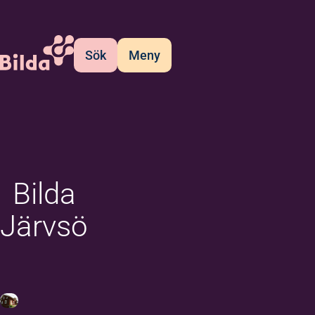
Sök
Meny
Bilda
Järvsö