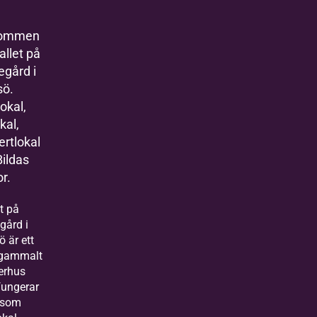
kommen
tallet på
egård i
sö.
okal,
kal,
ertlokal
Bildas
r.
t på
gård i
ö är ett
 gammalt
erhus
ungerar
 som