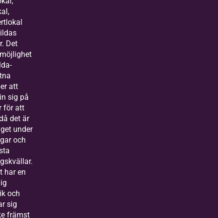
kal,
al,
rtlokal
ildas
r. Det
 möjlighet
lda-
tna
er att
in sig på
 för att
då det är
get under
gar och
sta
gskvällar.
t har en
äig
ik och
r sig
e främst