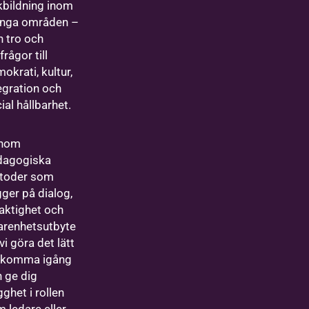
kbildning inom
nga områden –
n tro och
sfrågor till
okrati, kultur,
egration och
ial hållbarhet.
nom
dagogiska
toder som
ger på dialog,
aktighet och
arenhetsutbyte
l vi göra det lätt
t komma igång
 ge dig
gghet i rollen