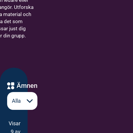
 ledare eller
angör. Utforska
a material och
ta det som
sar just dig
er din grupp.
Ämnen
Visar
9 av