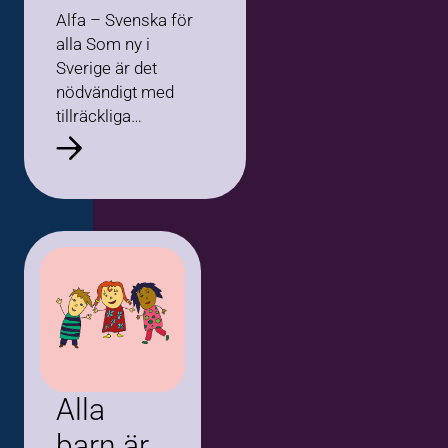
Alfa – Svenska för
alla Som ny i
Sverige är det
nödvändigt med
tillräckliga
språkkunskaper
för att klara sig i
olika
vardagssituationer,
komma in på den
svenska
arbetsmarknaden
och för…
Alla
barn är