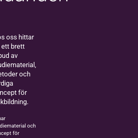
s oss hittar
 ett brett
bud av
udiematerial,
toder och
rdiga
ncept för
lkbildning.
har
diematerial och
cept för