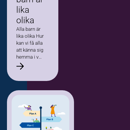
lika
olika
Alla barn är
lika olika Hur
kan vi få alla
att känna sig
hemma i vår
verksamhet?
Har du
också barn i
din
barngrupp
som har
mycket
spring i
benen,…