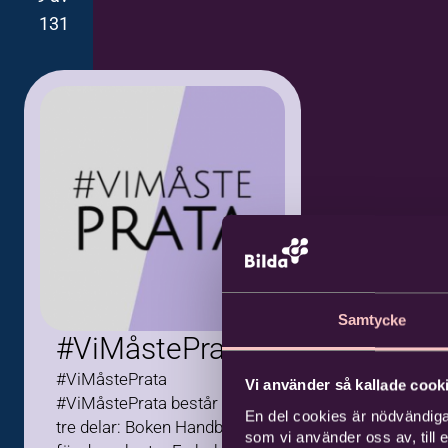
131
Samtycke
#ViMåstePrata
#ViMåstePrata
Vi använder så kallade cooki
#ViMåstePrata består av
En del cookies är nödvändiga
tre delar: Boken Handbok
som vi använder oss av, till