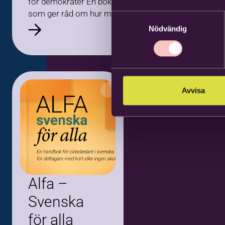
för demokrater En bok
som ger råd om hur man
Samtyckesval
kan arbeta mot ökande
Nödvändig
segregation, bemöta
kunskapsförakt och
hantera antidemokratiska
rörelser. Till…
Avvisa
Alfa –
Svenska
för alla