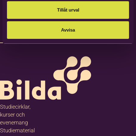
Tillåt urval
Avvisa
Studiecirklar,
kurser och
evenemang
Studiematerial