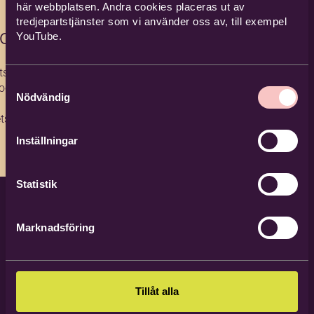
här webbplatsen. Andra cookies placeras ut av
tredjepartstjänster som vi använder oss av, till exempel
bo
YouTube.
sutvecklare
Samtyckesval
och kultur i
Nödvändig
.
tsutvecklare
.
Inställningar
Statistik
Marknadsföring
Tillåt alla