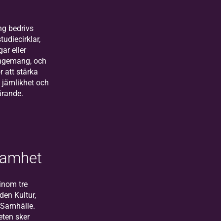
ng bedrivs
tudiecirklar,
ar eller
angemang, och
ör att stärka
 jämlikhet och
lärande.
samhet
 inom tre
den Kultur,
 Samhälle.
ten sker