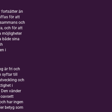
fortsätter än
äffas för att
illsammans och
a, och för att
a möjligheter
a både sina
ch
en i
.
g är fri och
h syftar till
utveckling och
tighet i
. Den vänder
a oavsett
och har ingen
ler betyg som