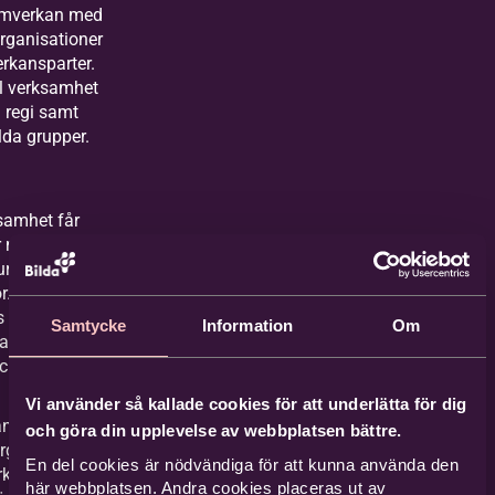
samverkan med
ganisationer
rkansparter.
l verksamhet
n regi samt
da grupper.
samhet får
möjlighet att
ur på sina
r. Vi har
 inom musik,
Samtycke
Information
Om
atur, teater,
och hantverk.
Vi använder så kallade cookies för att underlätta för dig
ns med våra
och göra din upplevelse av webbplatsen bättre.
ganisationer
En del cookies är nödvändiga för att kunna använda den
rkor, ortodoxa
här webbplatsen. Andra cookies placeras ut av