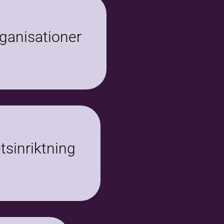
anisationer
sinriktning