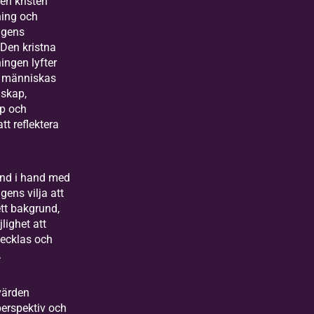
 en kristen
ning och
ngens
Den kristna
ingen lyfter
e människas
unskap,
p och
tt reflektera
and i hand med
gens vilja att
ett bakgrund,
lighet att
vecklas och
.
värden
erspektiv och