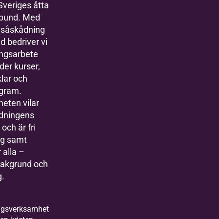
 Sveriges åtta
rbund. Med
ivsåskådning
 bedriver vi
ingsarbete
der kurser,
klar och
ogram.
eten vilar
ldningens
och är fri
lig samt
 alla –
bakgrund och
g.
ingsverksamhet