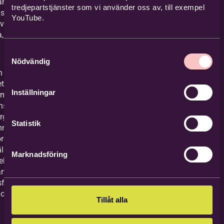
ändska kyrkor
tredjepartstjänster som vi använder oss av, till exempel
lska kyrkan
YouTube.
r verksamhet
, tro och
Samtyckesval
Nödvändig
n en bred
t på
Inställningar
mrådet, både
ns med våra
ganisationer
Statistik
ammans med
rer i
llet och i
Marknadsföring
ektor. Vi
land annat med
frågor,
 och
Tillåt alla