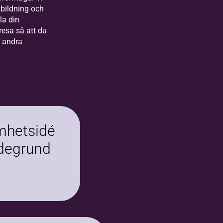
tbildning och
la din
rresa så att du
a andra
mhetsidé
degrund