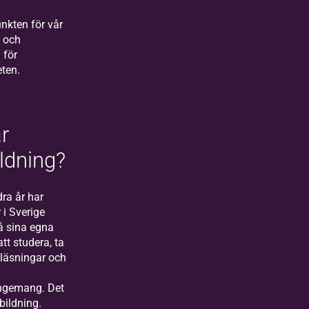
nkten för vår
 och
 för
ten.
r
ildning?
dra år har
i Sverige
å sina egna
 att studera, ta
eläsningar och
angemang. Det
bildning.