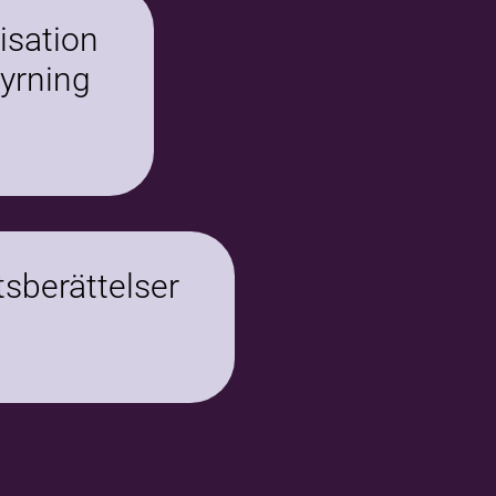
isation
tyrning
sberättelser