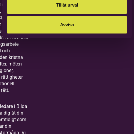
diecenter i
Tillåt urval
, Swedish
Study Centre –
n unik
Avvisa
s och
kt för svenskt
ngsarbete
l och
 den kristna
tter, möten
gioner,
rättigheter
ationell
rätt.
ledare i Bilda
a dig åt din
amtidigt som
ar din
sförmåga. Vi