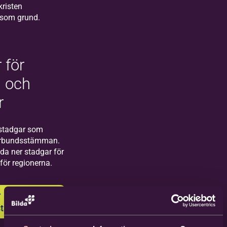
kristen
 som grund.
 för
d och
r
 stadgar som
örbundsstämman.
da ner stadgar för
för regionerna.
r
stadgarna