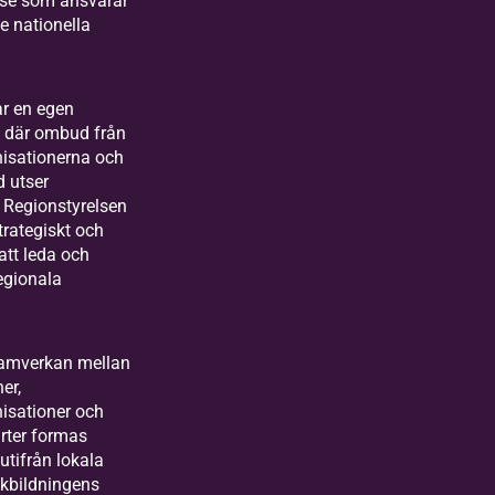
lse som ansvarar
e nationella
ar en egen
 där ombud från
isationerna och
 utser
. Regionstyrelsen
trategiskt och
att leda och
egionala
.
amverkan mellan
er,
sationer och
rter formas
tifrån lokala
lkbildningens