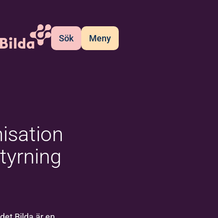
Sök
Meny
isation
tyrning
det Bilda är en