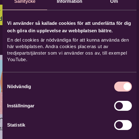
Samtycke
Information
Om
r
adgarna
Vi använder så kallade cookies för att underlätta för dig
och göra din upplevelse av webbplatsen bättre.
En del cookies är nödvändiga för att kunna använda den
här webbplatsen. Andra cookies placeras ut av
tredjepartstjänster som vi använder oss av, till exempel
YouTube.
Samtyckesval
Nödvändig
Inställningar
mmor
Statistik
stämmor