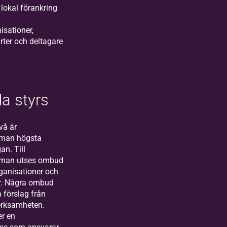
 lokal förankring
sationer,
ter och deltagare
da styrs
vå är
man högsta
an. Till
man utses ombud
anisationer och
er. Några ombud
 förslag från
verksamheten.
r en