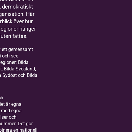
, demokratiskt
anisation. Här
rblick över hur
regioner hänger
luten fattas.
av ett gemensamt
i och sex
regioner: Bilda
t, Bilda Svealand,
da Sydöst och Bilda
ch
et är egna
r med egna
lser och
nummer. Det gör
binera en nationell