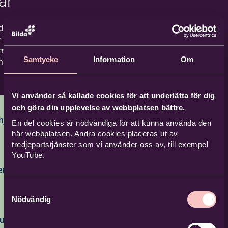
ar
öter
 din verksamhet.
ntanter från
ngar i Bildas
ildningar och koncept
isationer har
 behov och idéer
edarutbildning
rbetet med
amheter vi samverkar
Samtycke
Information
Om
n du läsa om några av
e –
Vi använder så kallade cookies för att underlätta för dig
ildning
och göra din upplevelse av webbplatsen bättre.
hjärna!
En del cookies är nödvändiga för att kunna använda den
här webbplatsen. Andra cookies placeras ut av
tredjepartstjänster som vi använder oss av, till exempel
ycklar till att
YouTube.
rum inom
 i kyrkan
h vid till exempel
, stroke eller
Samtyckesval
ärnskada är detta
Nödvändig
en ÄR gemenskap.
ångerna blir
 församlingens
e. Vi vill erbjuda
utbildning
tur och DNA. Att