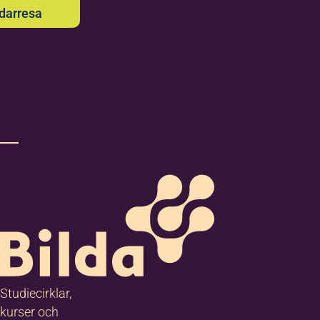
edarresa
Studiecirklar,
kurser och