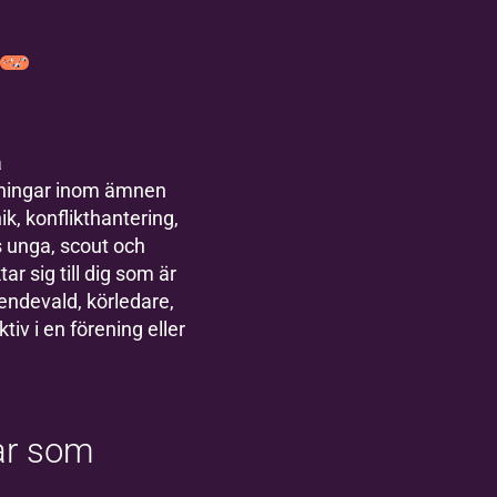
a
dningar inom ämnen
k, konflikthantering,
 unga, scout och
ar sig till dig som är
oendevald, körledare,
tiv i en förening eller
ar som
a