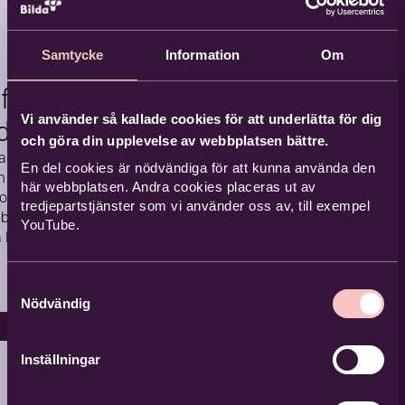
ack
ommen till dagar
Samtycke
Information
Om
din unika röst står i
fé i
trum! Genom enkla
effektfulla övningar
Vi använder så kallade cookies för att underlätta för dig
dskyrkan
rummet
 vi oss fram till
och göra din upplevelse av webbplatsen bättre.
an i våra röster och
tagårdskyrkan
iv
En del cookies är nödvändiga för att kunna använda den
ar luftﬂöde, klang
Lövnäskyrkan, Ham
n bjuder man in
här webbplatsen. Andra cookies placeras ut av
kraft.
marö
t och välbesökt
vård
tredjepartstjänster som vi använder oss av, till exempel
 bjuds man på
2026-08
YouTube.
Komma
å lätt svenska
-15
nde
d varandra,
3 tillfällen
Samtyckesval
Nödvändig
derande
liv i
Inställningar
fors