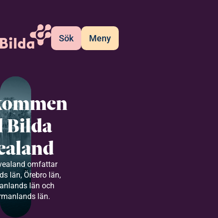
Sök
Meny
kommen
ll Bilda
ealand
vealand omfattar
s län, Örebro län,
anlands län och
rmanlands län.