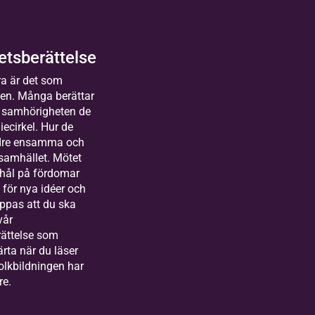
Equmeniakyrkan, Vintrosa
2026-08-25
Kommande
tsberättelse
lda
14 tillfällen
a är det som
sterås
gen. Många berättar
människor
 samhörigheten de
uror
iecirkel. Hur de
kas till Bilda
r långt
ndre ensamma och
land&gt;
ohan
t heart
 samhället. Mötet
arbetare
ering
 hål på fördomar
festival
markanden
för nya idéer och
etschef
oppas att du ska
nistration
vår
 ekonomi
ättelse som
järta när du läser
olkbildningen har
lda
re.
rlstad