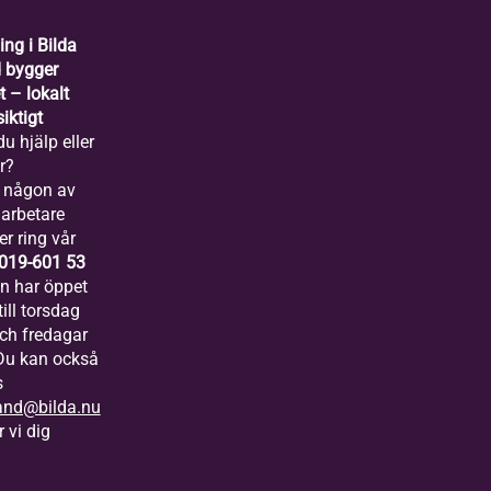
ing i Bilda
 bygger
 – lokalt
iktigt
u hjälp eller
r?
 någon av
arbetare
er ring vår
019-601 53
ln har öppet
ill torsdag
och fredagar
 Du kan också
s
and@bilda.nu
 vi dig