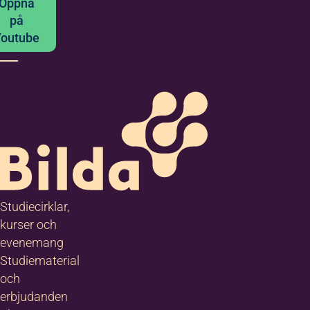
Öppna
Youtube
på
Youtube
Studiecirklar,
kurser och
evenemang
Studiematerial
och
erbjudanden