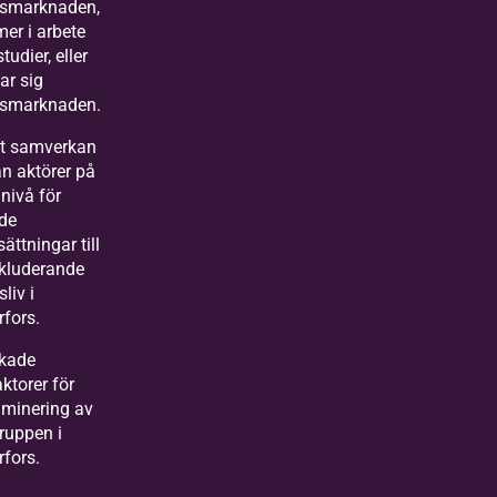
tsmarknaden,
er i arbete
studier, eller
ar sig
tsmarknaden.
kt samverkan
n aktörer på
 nivå för
de
sättningar till
nkluderande
sliv i
fors.
kade
aktorer för
iminering av
ruppen i
fors.