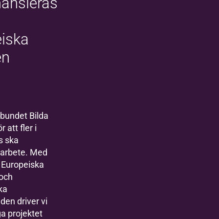
ansieras
iska
en
rbundet Bilda
r att fler i
s ska
arbete. Med
n Europeiska
och
ka
den driver vi
ga projektet