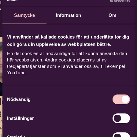
a effekten ska
rk som möjligt.
Samtycke
Information
Om
Vi använder så kallade cookies för att underlätta för dig
och göra din upplevelse av webbplatsen bättre.
En del cookies är nödvändiga för att kunna använda den
här webbplatsen. Andra cookies placeras ut av
tredjepartstjänster som vi använder oss av, till exempel
YouTube.
Samtyckesval
don
Nödvändig
balle
Inställningar
edare ESF
erande
 i