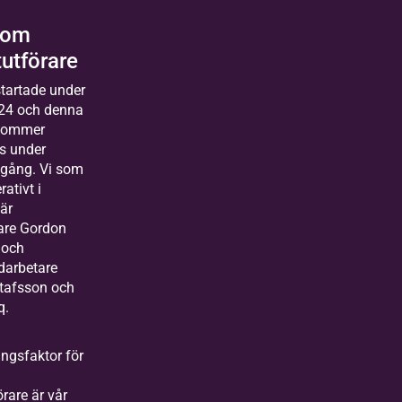
som
tutförare
startade under
24 och denna
kommer
s under
 gång. Vi som
ativt i
är
dare Gordon
 och
darbetare
stafsson och
q.
ngsfaktor för
örare är vår