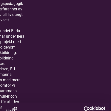
ingspedagogik
 erfarenhet av
 till livslångt
vsett
bundet Bilda
ar under flera
t projekt med
ing genom
kbildning,
bildning,
er,
elsen, EU-
llmänna
n med mera.
nomför vi
illsammans
uner och
 för att den
ankringen och