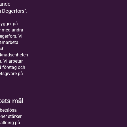
rande
 i Degerfors”.
bygger på
e med andra
egerfors. Vi
amarbeta
och
rknadsenheten
s. Vi arbetar
 företag och
etsgivare på
tets mål
rbetslösa
ner stärker
tällning på