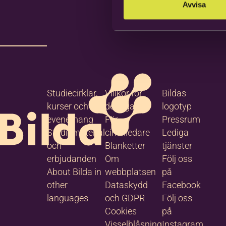
Avvisa
Studiecirklar,
Villkor för
Bildas
kurser och
deltagare
logotyp
evenemang
För
Pressrum
Studiematerial
cirkelledare
Lediga
och
Blanketter
tjänster
erbjudanden
Om
Följ oss
About Bilda in
webbplatsen
på
other
Dataskydd
Facebook
languages
och GDPR
Följ oss
Cookies
på
Visselblåsning
Instagram