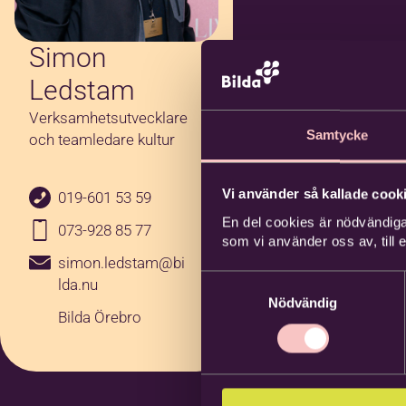
Simon
Ledstam
Verksamhetsutvecklare
Samtycke
och teamledare kultur
Vi använder så kallade cooki
019-601 53 59
En del cookies är nödvändiga
073-928 85 77
som vi använder oss av, till
simon.ledstam@bi
Samtyckesval
lda.nu
Nödvändig
Bilda Örebro