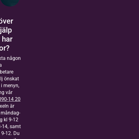
över
jälp
r har
or?
kta någon
a
betare
lj önskat
 i menyn,
ing vår
090-14 20
xeln är
 måndag-
g kl 9-12
-14, samt
 9-12. Du