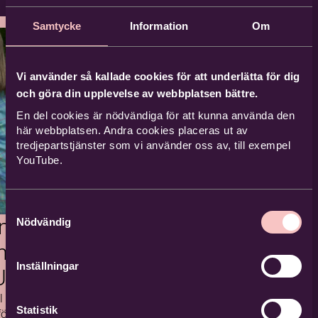
Samtycke
Information
Om
Vi använder så kallade cookies för att underlätta för dig
och göra din upplevelse av webbplatsen bättre.
En del cookies är nödvändiga för att kunna använda den
här webbplatsen. Andra cookies placeras ut av
tredjepartstjänster som vi använder oss av, till exempel
YouTube.
Samtyckesval
ummer
Nödvändig
med
Inställningar
 Umeå
l Pingst Umeås
Statistik
ör dig som går i