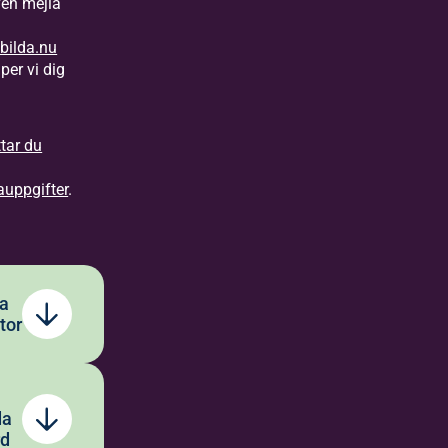
ven mejla
å
bilda.nu
per vi dig
.
ttar du
auppgifter
.
a
tor
Bilda
da
d