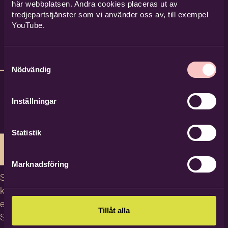
här webbplatsen. Andra cookies placeras ut av
tredjepartstjänster som vi använder oss av, till exempel
YouTube.
Samtyckesval
Nödvändig
Inställningar
Statistik
Marknadsföring
Studiecirklar,
kurser och
evenemang
Tillåt alla
Studiematerial