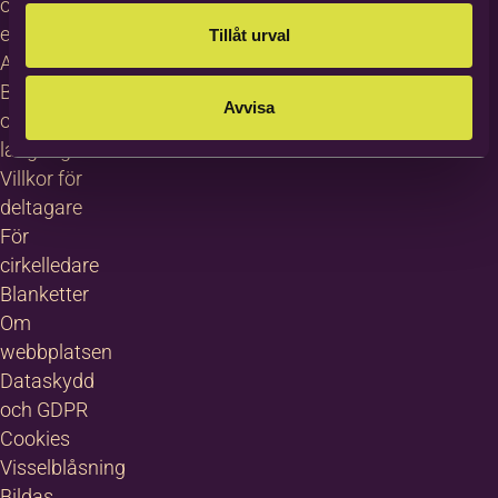
och
erbjudanden
Tillåt urval
About
Bilda in
Avvisa
other
languages
Villkor för
deltagare
För
cirkelledare
Blanketter
Om
webbplatsen
Dataskydd
och GDPR
Cookies
Visselblåsning
Bildas