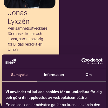
Jonas
Lyxzén
Verksamhetsutvecklare
för musik, kultur och
konst, samt ansvarig
för Bildas replokaler i
Umeå
090-14 20 15
072-147 97 50
Samtycke
Information
Om
jonas.lyxzen@bild
a.nu
Vi använder så kallade cookies för att underlätta för dig
Bilda Umeå
och göra din upplevelse av webbplatsen bättre.
En del cookies är nödvändiga för att kunna använda den