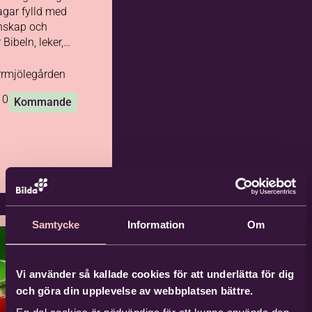
agar fylld med
nskap och
spelar fotboll,
ycket mer!
rmjölegården
10
Kommande
Samtycke
Information
Om
Vi använder så kallade cookies för att underlätta för dig
och göra din upplevelse av webbplatsen bättre.