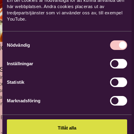
En del cookies är nödvändiga för att kunna använda den
här webbplatsen. Andra cookies placeras ut av
tredjepartstjänster som vi använder oss av, till exempel
YouTube.
Samtyckesval
ionsträff
Nödvändig
Inställningar
ställning
Bryggarbacken"
Statistik
ny lokal
r som mer
Marknadsföring
in konst
. Men hur
en för att nå
 Bilda Stationsg
Tillåt alla