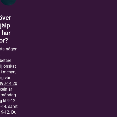
över
jälp
r har
or?
kta någon
a
betare
lj önskat
 i menyn,
ing vår
090-14 20
xeln är
 måndag-
g kl 9-12
-14, samt
 9-12. Du