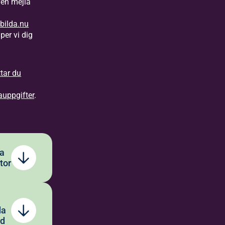
ven mejla
å
bilda.nu
per vi dig
.
ttar du
auppgifter
.
a
tor
Bilda
da
d