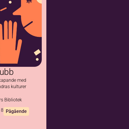
lubb
Johanna
skapande med
dras kulturer
Blom
s Bibliotek
Kommunikatör
18
Pågående