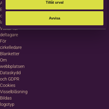
Tillåt urval
About
Bilda in
other
Avvisa
languages
Villkor för
deltagare
För
cirkelledare
Blanketter
Om
webbplatsen
Dataskydd
och GDPR
Cookies
Visselblåsning
Bildas
logotyp