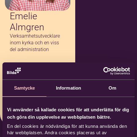
Emelie
Almgren
Verksamhetsutvecklare
inom kyrka och en viss
del administration
0660 - 20 12 24
070-777 51 93
Samtycke
Information
Om
emelie.almgren@b
ilda.nu
Bilda Örnsköldsvik
Vi använder så kallade cookies för att underlätta för dig
och göra din upplevelse av webbplatsen bättre.
En del cookies är nödvändiga för att kunna använda den
här webbplatsen. Andra cookies placeras ut av