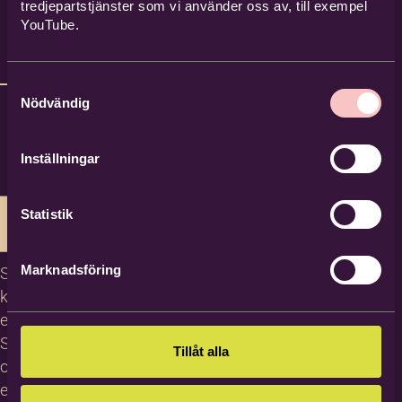
tredjepartstjänster som vi använder oss av, till exempel
YouTube.
Samtyckesval
Nödvändig
Inställningar
Statistik
Marknadsföring
Studiecirklar,
kurser och
evenemang
Studiematerial
Tillåt alla
och
erbjudanden