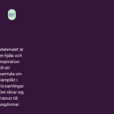
Materialet är
en hjälp och
inspiration
till att
samtala om
värnplikt i
församlingar.
Det riktar sig
främst till
ungdomar.