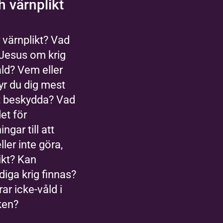
h värnplikt
 värnplikt? Vad
Jesus om krig
ld? Vem eller
yr du dig mest
t beskydda? Vad
det för
ngar till att
ller inte göra,
ikt? Kan
rdiga krig finnas?
ar icke-våld i
ken?