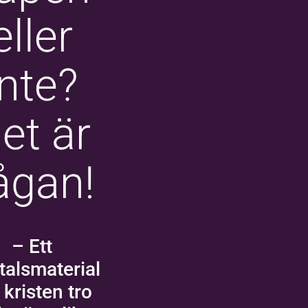
eller
inte?
et är
rågan!
– Ett
alsmaterial
kristen tro