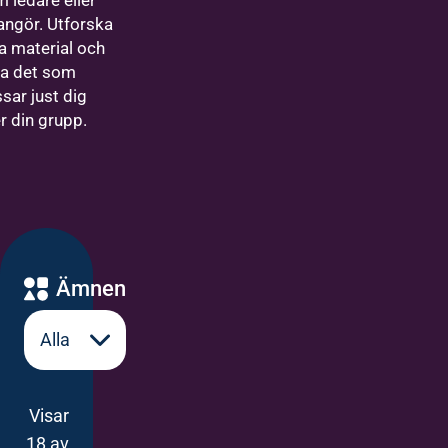
 ledare eller
angör. Utforska
a material och
ta det som
sar just dig
er din grupp.
Ämnen
Visar
18 av