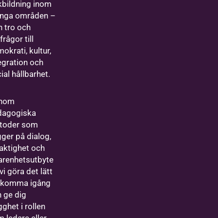
kbildning inom
nga områden –
n tro och
sfrågor till
okrati, kultur,
egration och
ial hållbarhet.
nom
dagogiska
toder som
ger på dialog,
aktighet och
arenhetsutbyte
l vi göra det lätt
t komma igång
 ge dig
gghet i rollen