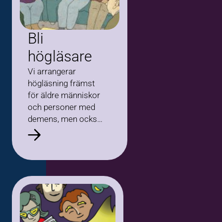
Bli
högläsare
Vi arrangerar
högläsning främst
för äldre människor
och personer med
demens, men också
för personer med
svenska som
andraspråk eller
olika
funktionsvariationer.
Tycker du om att
uttrycka dig, läsa
högt…