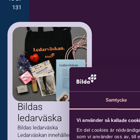
131
Samtycke
Bildas
ledarväska
Vi använder så kallade cooki
Bildas ledarväska
En del cookies är nödvändiga
Ledarväskan innehåller
som vi använder oss av, till