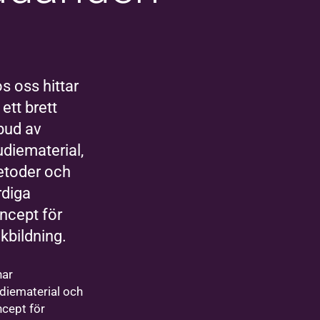
s oss hittar
 ett brett
bud av
udiematerial,
toder och
rdiga
ncept för
lkbildning.
har
diematerial och
cept för