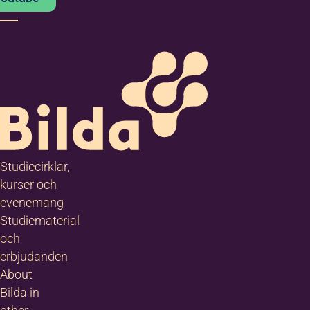
070-719 97 6
7
elin.kullingsjo
@bilda.nu
Bilda Örebro
Studiecirklar,
kurser och
evenemang
Studiematerial
och
erbjudanden
About
Bilda in