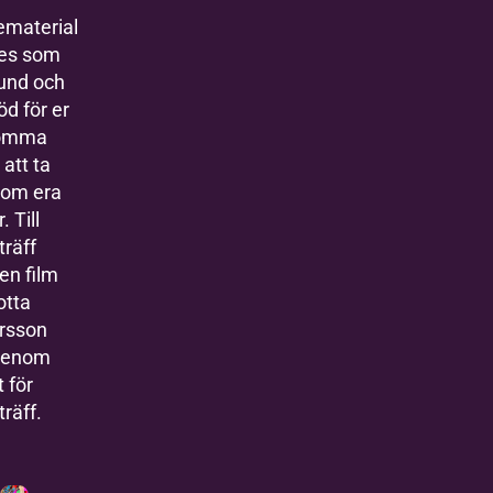
ematerial
ses som
und och
öd för er
komma
 att ta
 om era
. Till
träff
 en film
otta
rsson
igenom
 för
träff.