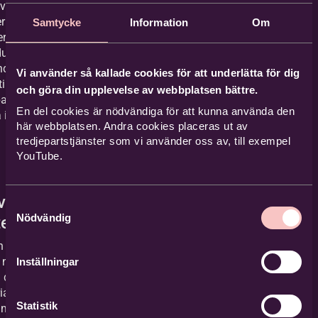
av
ial i
Samtycke
Information
Om
er och
du kan
ndra din
Vi använder så kallade cookies för att underlätta för dig
til. Nu är
och göra din upplevelse av webbplatsen bättre.
ara att
En del cookies är nödvändiga för att kunna använda den
a igång!
här webbplatsen. Andra cookies placeras ut av
tredjepartstjänster som vi använder oss av, till exempel
YouTube.
vläs
Samtyckesval
Nödvändig
erialet
 kan du
 ner den
Inställningar
a delen av
alet för
Statistik
 möjlighet