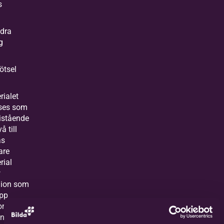
s
dra
gg
ötsel
rialet
ses som
ristående
å till
as
are
rial
w
ion som
upp
r kring
ndustrin,