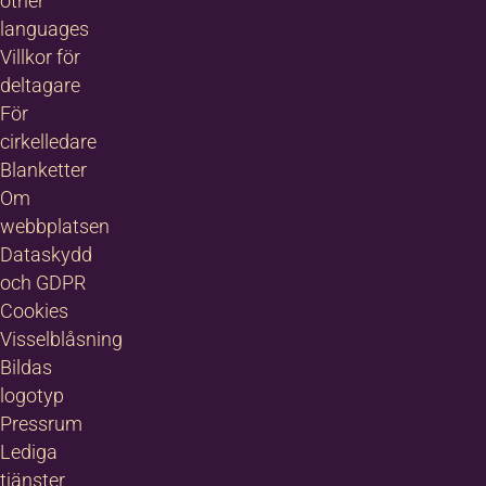
other
languages
elie
Villkor för
deltagare
mgren
För
samhetsutvecklare
cirkelledare
kyrka och en viss
Blanketter
dministration
Om
0660 – 20 12 24
webbplatsen
Dataskydd
070-777 51 93
och GDPR
emelie.almgren@b
Cookies
ilda.nu
Visselblåsning
Bilda Örnsköldsvik
Bildas
logotyp
Pressrum
Lediga
tjänster