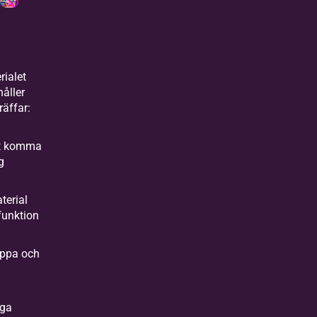
rialet
håller
träffar:
t komma
ng
terial
funktion
ppa och
a
ga