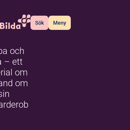
Sök
Meny
pa och
a – ett
rial om
hand om
sin
arderob