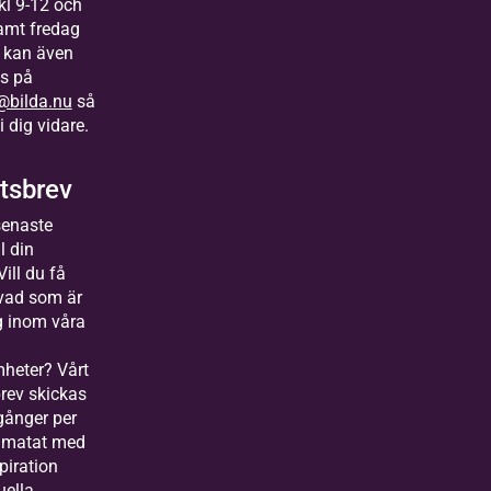
kl 9-12 och
amt fredag
Bilda
 kan även
Malmö
s på
@bilda.nu
så
Välkommen till Bilda
i dig vidare.
Malmö, lokalkontor i
Bilda Sydväst och
tsbrev
Bildas sydligaste
kontor.
senaste
Malmökontorets
ll din
verksamhetsutvecklare
Vill du få
jobbar i Skåne och
 vad som är
södra Halland.
 inom våra
heter? Vårt
rev skickas
Bilda
 gånger per
Skövde
llmatat med
spiration
Välkommen till Bilda
uella