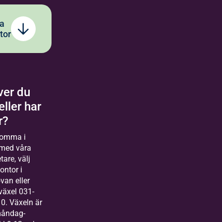
a
tor
Bilda
ver du
Göteborg
eller har
Välkommen till Bilda
r?
Göteborg, regionkontor
för Bilda Sydväst.
komma i
Göteborgskontorets
 med våra
verksamhetsutvecklare
are, välj
jobbar inom
ontor i
Göteborgsregionen,
an eller
Sjuhärad och Norra
 växel 031-
Halland.
0. Växeln är
åndag-