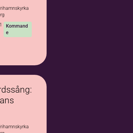
rihamnskyrka
rg
1
Kommand
e
rdssång:
tans
rihamnskyrka