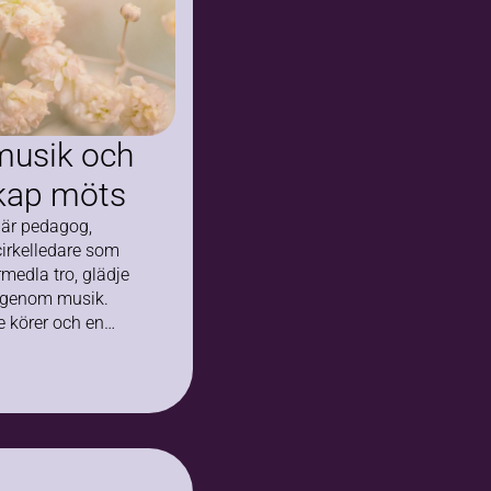
 musik och
ap möts
 är pedagog,
irkelledare som
örmedla tro, glädje
genom musik.
e körer och en
 kvinnor i S:ta…