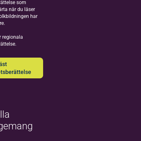
ättelse som
järta när du läser
olkbildningen har
re.
r regionala
ättelse.
äst
tsberättelse
lla
ngemang