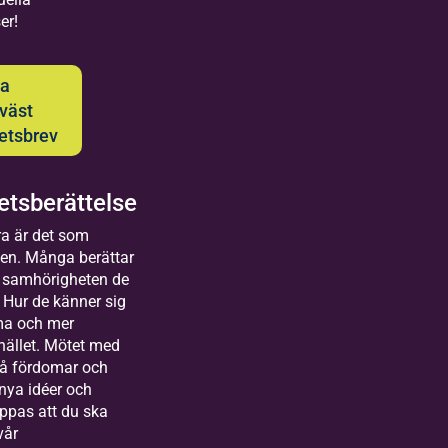
Skövde, lokalkontor i
er!
Bilda Sydväst.
Skövdekontorets
verksamhetsutvecklare
da
jobbar i Skaraborg och
väst
Fyrbodal.
etsbrev
tsberättelse
a är det som
gen. Många berättar
 samhörigheten de
. Hur de känner sig
a och mer
hället. Mötet med
på fördomar och
nya idéer och
oppas att du ska
vår