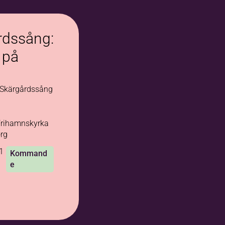
rdssång:
 på
 Skärgårdssång
rihamnskyrka
rg
1
Kommand
e