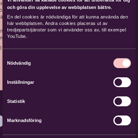
kester med
och göra din upplevelse av webbplatsen bättre.
både spela nya
av kristna
En del cookies är nödvändiga för att kunna använda den
här webbplatsen. Andra cookies placeras ut av
assisk musik i
tredjepartstjänster som vi använder oss av, till exempel
rihamnskyrka
YouTube.
rg
1
Kommand
e
Samtyckesval
Nödvändig
Inställningar
Statistik
Marknadsföring
4
…
18