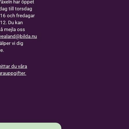
Växeln har öppet
ag till torsdag
9-16 och fredagar
9-12. Du kan
å mejla oss
vealand@bilda.nu
älper vi dig
re.
hittar du våra
urauppgifter.