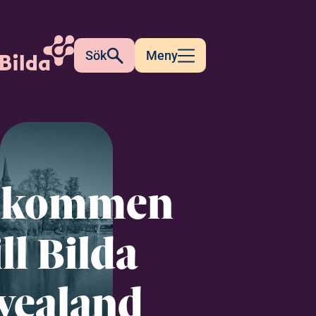
Sök
Meny
lkommen
ill Bilda
vealand