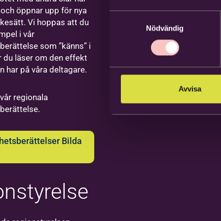
ikfestival
tsmarkanden
och öppnar upp för nya
rbetare
Samtyckesval
kesätt. Vi hoppas att du
Nödvändig
dreas
mpel i vår
erättelse som ”känns” i
strand
är du läser om den effekt
n har på våra deltagare.
samhetsutvecklare,
ledare och
Avvisa
lområdesansvarig
da
 vår regionala
a
erättelse.
rlstad
ror
etsberättelser Bilda
s till
d
pela i
and&gt;
rbetare
onstyrelse
band –
nkisvägen
ilda
ebro – ett