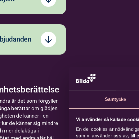
ebro
ror
nas Hult
s till
samhetsutvecklare
ldning i
and&gt;
rkorna och "Möten
rbjudanden
rbetare
usalem"
hetsberättelse
da
Samtycke
dra är det som förgyller
sterås
nga berättar om glädjen
ka människor
heten de känner i en
ror
Vi använder så kallade cooki
tår långt
 Hur de känner sig mindre
s till
En del cookies är nödvändiga
 mer delaktiga i
e at heart
som vi använder oss av, till
ötet med andra slår hål
and&gt;