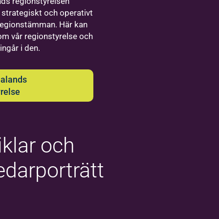
vealand
nds regionstyrelsen
IF-
 strategiskt och operativt
jekt för
 regionstämman. Här kan
om vår regionstyrelse och
väg till
ingår i den.
menskap
kan
h stöd för
ealands
amoon
relse
iljer
samhetsutvecklare
ildning i katolska
n
iklar och
CrAfter
ledarporträtt
Work
Örebro
3
…
16