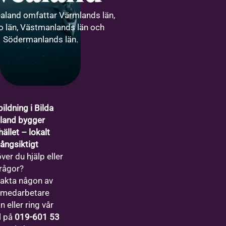
ealand omfattar Värmlands län,
o län, Västmanlands län och
Södermanlands län.
ildning i Bilda
land bygger
ället – lokalt
långsiktigt
ver du hjälp eller
frågor?
akta någon av
 medarbetare
 eller ring vår
l på
019-601 53