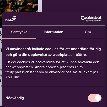
! Välkommen
 en härlig lördag
Elisabeth
äck och Alf
 sjunger
att musiken i sig
Tingvallakyrkan,
ngsarbetet
Samtycke
Information
Om
så mycket gott"
Karlstad
rummet
r Elisabeth.
og,
2026-
Komm
iv
10-10
n en
ande
Vi använder så kallade cookies för att underlätta för dig
vård
och göra din upplevelse av webbplatsen bättre.
1 tillfällen
En del cookies är nödvändiga för att kunna använda den
 Fagerås, med sina
här webbplatsen. Andra cookies placeras ut av
re, har samarbete
tredjepartstjänster som vi använder oss av, till exempel
vet lagt grunden
YouTube.
d gospelfestival.
derande
kyrkor, föreningar
liv i
mman för att…
Samtyckesval
Nödvändig
fors
…
10
11