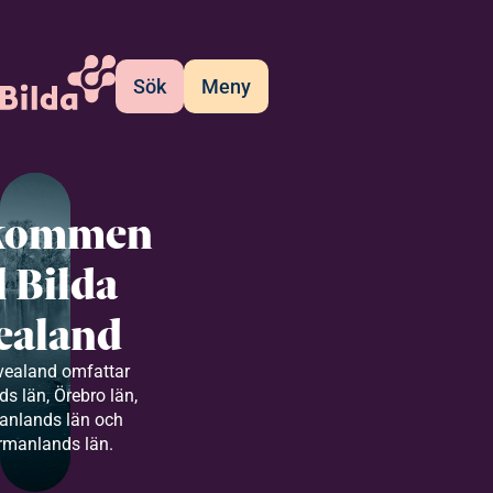
Sök
Meny
kommen
ll Bilda
ealand
vealand omfattar
s län, Örebro län,
anlands län och
rmanlands län.