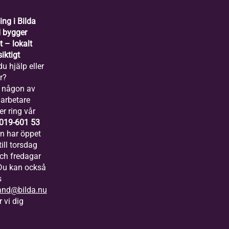
ing i Bilda
 bygger
 – lokalt
iktigt
u hjälp eller
r?
 någon av
arbetare
er ring vår
019-601 53
ln har öppet
ill torsdag
och fredagar
 Du kan också
s
and@bilda.nu
 vi dig