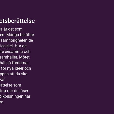
entkyrka, Nora
der för kör,
2026-
Kom
kkvartett,
09-14
mand
rabas, tvärflöjt
tsberättelse
e
lda
piano.
a är det som
sterås
8 tillfällen
gen. Många berättar
människor
 samhörigheten de
uror
iecirkel. Hur de
kas till Bilda
r långt
ndre ensamma och
land&gt;
t heart
 samhället. Mötet
arbetare
 hål på fördomar
festival
markanden
för nya idéer och
kan
oppas att du ska
vår
hamoon
ättelse som
ksamhetsutvecklare
järta när du läser
bildning i katolska
olkbildningen har
kan
lda
re.
rlstad