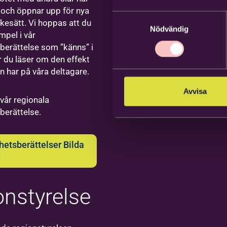
ikfestival
tsmarkanden
och öppnar upp för nya
rbetare
Samtyckesval
kesätt. Vi hoppas att du
Nödvändig
dreas
mpel i vår
erättelse som ”känns” i
strand
är du läser om den effekt
n har på våra deltagare.
samhetsutvecklare,
ledare och
Avvisa
lområdesansvarig
da
 vår regionala
a
erättelse.
rlstad
ror
etsberättelser Bilda
s till
d
pela i
and&gt;
rbetare
onstyrelse
band –
nkisvägen
ilda
ebro – ett
ditionell piano-