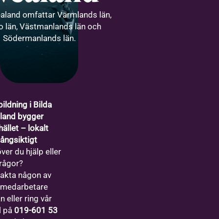
ealand omfattar Värmlands län,
o län, Västmanlands län och
Södermanlands län.
ildning i Bilda
land bygger
ället – lokalt
långsiktigt
ver du hjälp eller
frågor?
akta någon av
 medarbetare
 eller ring vår
l på
019-601 53