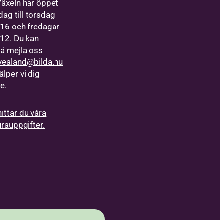
Växeln har öppet
ag till torsdag
9-16 och fredagar
9-12. Du kan
å mejla oss
vealand@bilda.nu
älper vi dig
re.
hittar du våra
urauppgifter.