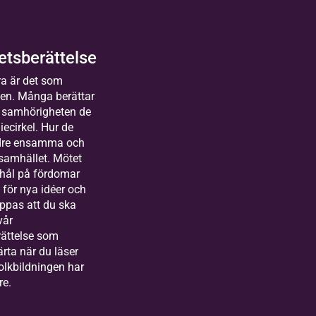
amlingsledningar och
öranden i EFK. Boka in lördagen
anuari 2027 kl 09.30-14.30. Se
 att samlas på en plats och delta
tsberättelse
lda
sammans!
Distans
a är det som
sterås
2027-01-16
gen. Många berättar
Kommande
människor
 samhörigheten de
uror
1 tillfällen
iecirkel. Hur de
kas till Bilda
r långt
ndre ensamma och
land&gt;
t heart
 samhället. Mötet
arbetare
in
 hål på fördomar
festival
markanden
för nya idéer och
llingsjö
oppas att du ska
vår
arig för
ättelse som
rutveckling
järta när du läser
kvalité
olkbildningen har
lda
re.
rlstad