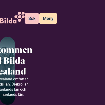
Sök
Meny
kommen
ll Bilda
ealand
vealand omfattar
s län, Örebro län,
anlands län och
rmanlands län.