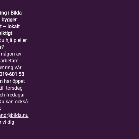
ing i Bilda
 bygger
 – lokalt
iktigt
u hjälp eller
r?
 någon av
arbetare
er ring vår
019-601 53
ln har öppet
ill torsdag
och fredagar
 Du kan också
s
and@bilda.nu
 vi dig