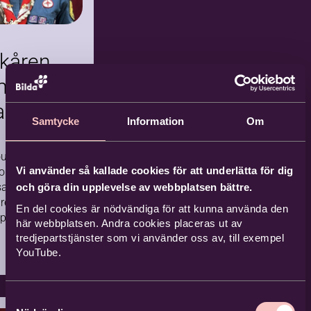
2026-0
Komma
9-29
nde
kåren
9 tillfällen
min
rummet
a
Samtycke
Information
Om
iv
vård
ush sitter i
Vi använder så kallade cookies för att underlätta för dig
som
sansvarig
och göra din upplevelse av webbplatsen bättre.
…
13
14
re för
En del cookies är nödvändiga för att kunna använda den
pen i S:ta
här webbplatsen. Andra cookies placeras ut av
17
tkår i
tredjepartstjänster som vi använder oss av, till exempel
derande
. För henne
YouTube.
åren betytt
liv i
åde som
fors
p och som
Samtyckesval