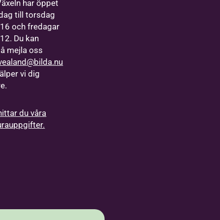
Växeln har öppet
ag till torsdag
9-16 och fredagar
9-12. Du kan
å mejla oss
vealand@bilda.nu
älper vi dig
re.
hittar du våra
urauppgifter.