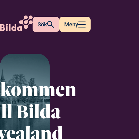
Sök
Meny
lkommen
ill Bilda
vealand