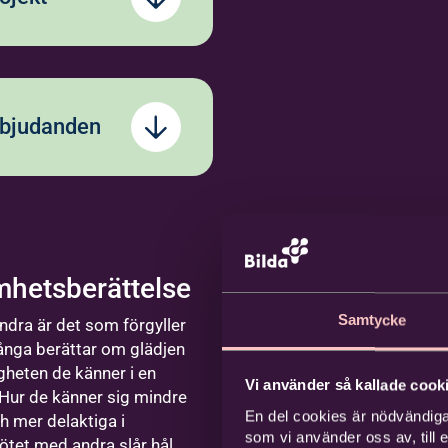
ebro
d Karin
lingsjö
ror
icsson
s till
rig för
ck
utveckling
and&gt;
valité
rbjudanden
rbetare
ommarkvällar
olklig sång,
 och
nskap.
m att sjunga
sammans med
övnäskyrkan,
hetsberättelse
 får du
Hammarö
da
ska din röst
Samtycke
dra är det som förgyller
2026-
Kom
sterås
ppleva hur
nga berättar om glädjen
08-12
mand
ka människor
n kan bli en
heten de känner i en
ror
e
Vi använder så kallade cooki
ill både energi
tår långt
 Hur de känner sig mindre
s till
ugn.
 tillfällen
En del cookies är nödvändiga
 mer delaktiga i
e at heart
a
som vi använder oss av, till
ötet med andra slår hål
and&gt;