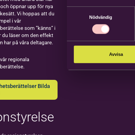
ikfestival
tsmarkanden
och öppnar upp för nya
iksson
rbetare
Samtyckesval
kesätt. Vi hoppas att du
Nödvändig
samhets-
mpel i vår
erättelse som ”känns” i
ktutvecklare,
är du läser om den effekt
ledare
n har på våra deltagare.
lle, social
ation och
Avvisa
da
 vår regionala
ration,
erättelse.
ktledare
rlstad
ror
ktledare
etsberättelser Bilda
s till
ktiga
d
jer"
arellkurs
pela i
and&gt;
9
rbetare
onstyrelse
band –
nkisvägen
ptember
ilda
ebro – ett
nybörjare