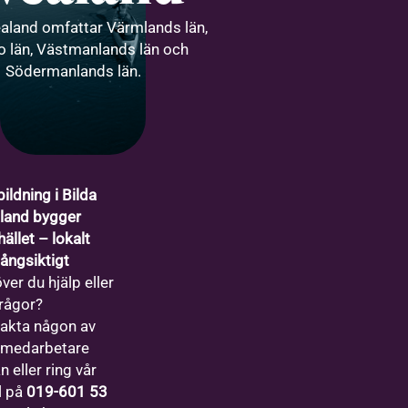
ealand omfattar Värmlands län,
o län, Västmanlands län och
Södermanlands län.
ildning i Bilda
land bygger
ället – lokalt
långsiktigt
ver du hjälp eller
frågor?
akta någon av
 medarbetare
 eller ring vår
l på
019-601 53