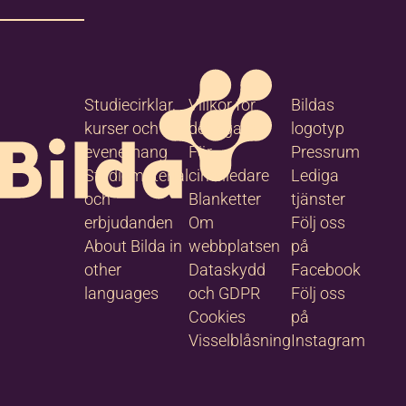
ohannah
Studiecirklar,
Villkor för
Bildas
onsson
kurser och
deltagare
logotyp
rksamhetsutvecklare
evenemang
För
Pressrum
om kultur, kyrka,
Studiematerial
cirkelledare
Lediga
mhälle och samisk
och
Blanketter
tjänster
lkbildning samt
erbjudanden
Om
Följ oss
ojektet
About Bilda in
webbplatsen
på
ivilsamhället i
other
Dataskydd
Facebook
mverkan"
0910-76 46 41
languages
och GDPR
Följ oss
070-971 18 67
Cookies
på
johannah.jonsson
Visselblåsning
Instagram
@bilda.nu
Bilda Skellefteå