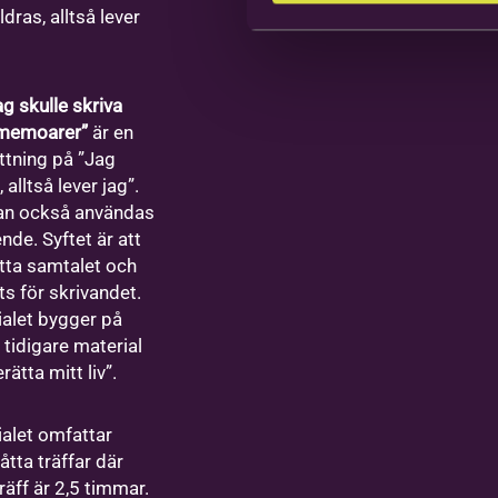
ldras, alltså lever
g skulle skriva
memoarer”
är en
ttning på ”Jag
 alltså lever jag”.
an också användas
ende. Syftet är att
tta samtalet och
ts för skrivandet.
alet bygger på
 tidigare material
rätta mitt liv”.
alet omfattar
åtta träffar där
träff är 2,5 timmar.