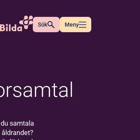
Sök
Meny
orsamtal
l du samtala
 åldrandet?