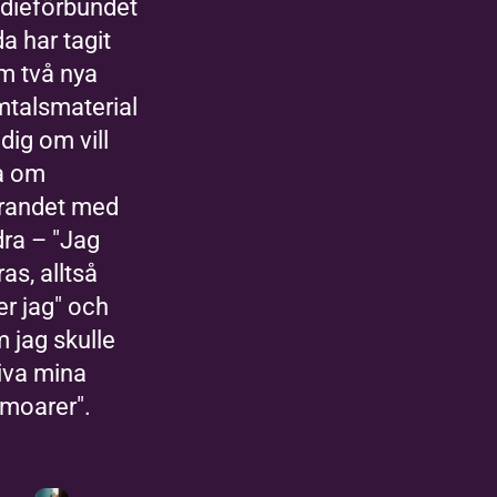
dieförbundet
da har tagit
m två nya
talsmaterial
 dig om vill
a om
drandet med
ra – "Jag
ras, alltså
er jag" och
 jag skulle
iva mina
moarer".