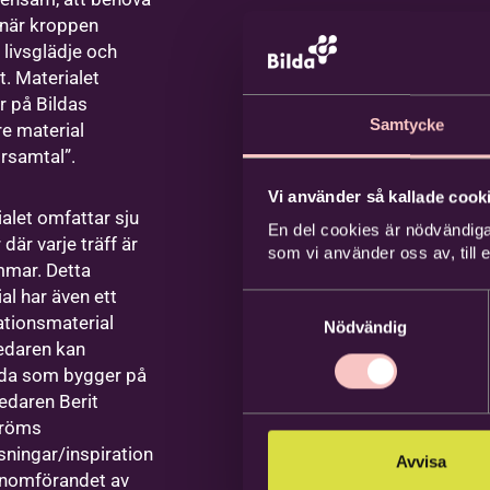
, när kroppen
, livsglädje och
st. Materialet
r på Bildas
Samtycke
re material
rsamtal”.
Vi använder så kallade cooki
alet omfattar sju
En del cookies är nödvändiga
 där varje träff är
som vi använder oss av, till
mmar. Detta
al har även ett
Samtyckesval
ationsmaterial
Nödvändig
edaren kan
da som bygger på
ledaren Berit
tröms
sningar/inspiration
Avvisa
enomförandet av