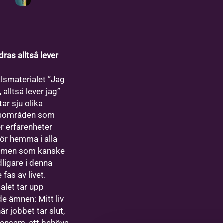
dras alltså lever
lsmaterialet ”Jag
 alltså lever jag”
ar sju olika
sområden som
r erfarenheter
ör hemma i alla
r men som kanske
ydligare i denna
 fas av livet.
alet tar upp
de ämnen: Mitt liv
när jobbet tar slut,
i ensam, att behöva