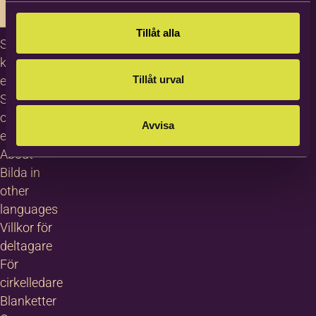
Tillåt alla
Studiecirklar,
kurser och
Tillåt urval
evenemang
Studiematerial
och
Avvisa
erbjudanden
About
Bilda in
other
languages
Villkor för
deltagare
För
cirkelledare
Blanketter