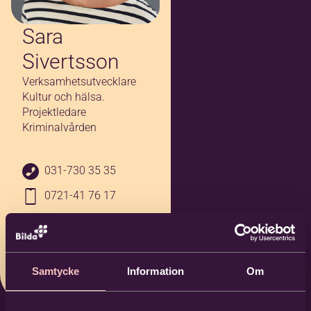
Sara
Sivertsson
Verksamhetsutvecklare
Kultur och hälsa.
Projektledare
Kriminalvården
031-730 35 35
0721-41 76 17
sara.sivertsson@b
ilda.nu
Bilda Göteborg
Samtycke
Information
Om