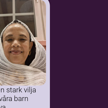
n stark vilja
våra barn
va