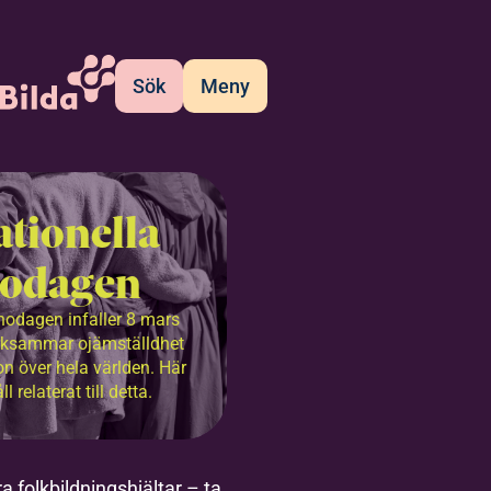
Sök
Meny
ationella
nodagen
nnodagen infaller 8 mars
rksammar ojämställdhet
on över hela världen. Här
l relaterat till detta.
a folkbildningshjältar – ta