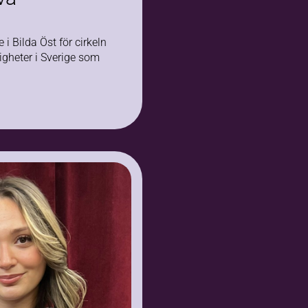
 i Bilda Öst för cirkeln
igheter i Sverige som