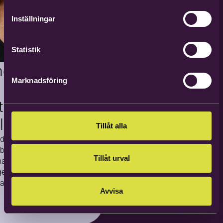
Inställningar
Statistik
ngens
Marknadsföring
sutvecklare
llward
Tillåt alla
dag, på Karl-dagen
 beslutat om
Tillåt urval
arlotte Ollward
gens medalj, femte
band, för framgångsrikt
Avvisa
v kulturverksamhet…