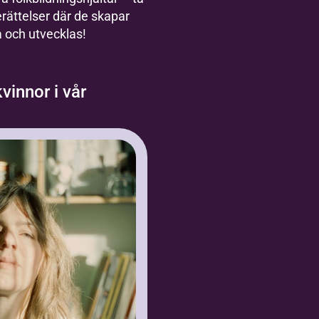
erättelser där de skapar
a och utvecklas!
kvinnor i vår