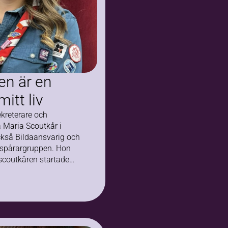
en är en
mitt liv
kreterare och
a Maria Scoutkår i
ckså Bildaansvarig och
 spårargruppen. Hon
scoutkåren startade