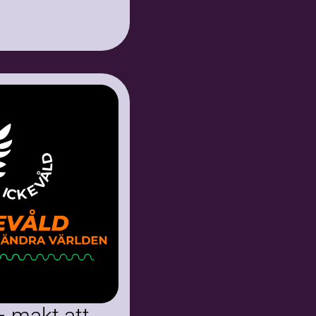
Vi samarbetade med
– makt att