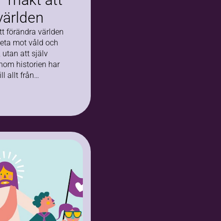
världen
tt förändra världen
beta mot våld och
, utan att själv
nom historien har
ll allt från…