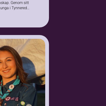
nskap. Genom sitt
 unga i Tynnered