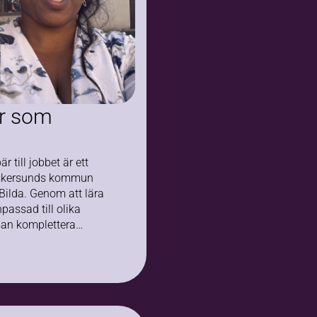
r som
r till jobbet är ett
skersunds kommun
Bilda. Genom att lära
passad till olika
man komplettera