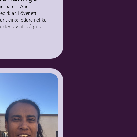
 lampa när Anna
cirklar. I över ett
it cirkelledare i olika
ikten av att våga ta