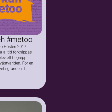
ch #metoo
oo Hösten 2017
 alltid förknippas
lev ett begrepp
ästvärlden. För en
et i grunden. I