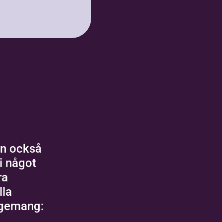
 Vineyard, 24-7
elebrate Recovery
 Kristus….
n också
 i något
ra
lla
ngemang: