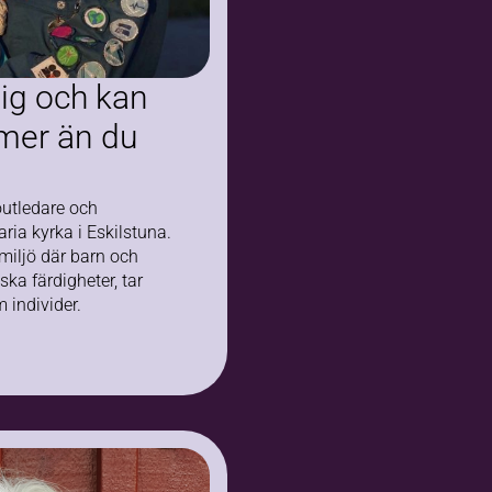
tig och kan
mer än du
outledare och
aria kyrka i Eskilstuna.
miljö där barn och
ska färdigheter, tar
 individer.