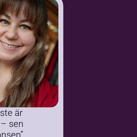
ste är
 – sen
nsen”