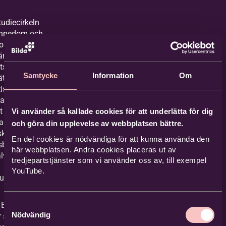
udiecirkeln
ännedom och
 om vad
är och
s roll för ett
Samtycke
Information
Om
ättvist,
iskt och
samhälle.
 bidrar till
Vi använder så kallade cookies för att underlätta för dig
ta människor
och göra din upplevelse av webbplatsen bättre.
skap och
En del cookies är nödvändiga för att kunna använda den
sberedskap
här webbplatsen. Andra cookies placeras ut av
älva bli en del
tredjepartstjänster som vi använder oss av, till exempel
YouTube.
utvecklingen.
Samtyckesval
Bilda i din
Nödvändig
r starta en