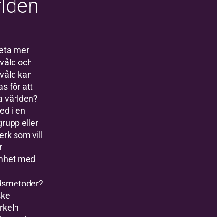
rlden
veta mer
våld och
evåld kan
s för att
a världen?
ed i en
grupp eller
erk som vill
r
mhet med
dsmetoder?
ske
rkeln