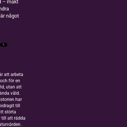
d – makt
ändra
 är något
är att arbeta
och för en
ld, utan att
ända våld.
storien har
idragit till
att störta
 till att rädda
aturvärden.