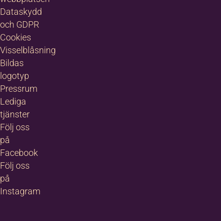
tion,
nom
9-601 53
Dataskydd
ledare
torien
8
och GDPR
r
0-612 00
ledare
evåld
Cookies
4
tiga
ragit
Visselblåsning
r"
 allt
a.eriksson
Bildas
n att
ilda.nu
logotyp
rta
lda Örebro
Pressrum
tatorer
 att
Lediga
dda
tjänster
tade
Följ oss
urvärd
på
Facebook
Följ oss
på
Instagram