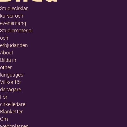
akt
Studiecirklar,
tt
kurser och
örän
evenemang
ra
Studiematerial
och
ärld
erbjudanden
n
About
Bilda in
evåld
att
other
eta
languages
t våld
ksson
Villkor för
 för en
deltagare
mhets-
tre
För
ld,
utvecklare,
n att
cirkelledare
dare
lv
Blanketter
le, social
vända
Om
tion och
d.
webbplatsen