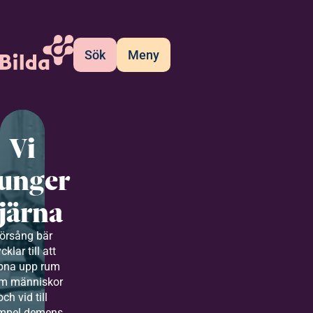
Sök
Meny
Vi
junger
järna
örsång bär
cklar till att
pna upp rum
m människor
och vid till
mpel demens,