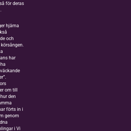
å för deras
.
ger hjärna
ckså
de och
i körsången.
ga
ans har
 ha
väckande
er”.
ors
er om till
hur den
amma
r förts in i
em genom
ndna
ingar i Vi