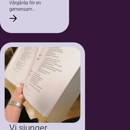
Vårgårda för en
gemensam
sångstund under
ledning av
cirkelledaren Stig
Lövenius. Konceptet,
som kallas Vi sjunger
hjärna, har utvecklats
av Bilda…
Vi sjunger