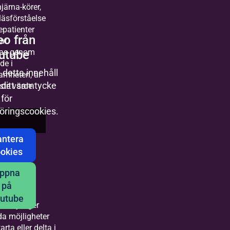
järna-körer,
 läsförståelse
epatienter
eo från
at
utube
as genom
de i
a detta innehåll
amheten, är
 ditt samtycke
ste värde.
för
öringscookies.
ntera
okies
r
ppna
på
ter
utube
m Vi sjunger
da möjligheter
tarta eller delta i