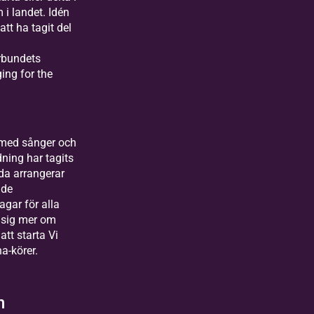
 i landet. Idén
att ha tagit del
rbundets
ing for the
 med sånger och
ning har tagits
da arrangerar
nde
agar för alla
a sig mer om
att starta Vi
a-körer.
n