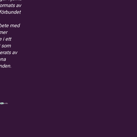
formats av
förbundet
bete med
mer
 i ett
t som
ierats av
nna
nden.