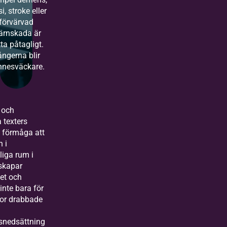
i, stroke eller
förvärvad
ärnskada är
ta påtagligt.
ngerna blir
nnesväckare.
 och
 texters
 förmåga att
n i
liga rum i
skapar
tet och
inte bara för
or drabbade
snedsättning