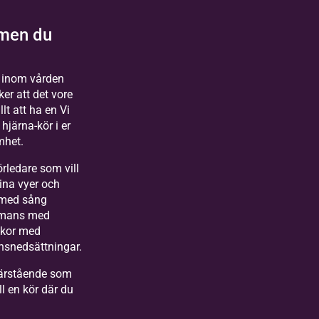
men du
 inom vården
ker att det vore
lt att ha en Vi
 hjärna-kör i er
mhet.
örledare som vill
ina vyer och
 med sång
mmans med
kor med
nsnedsättningar.
närstående som
till en kör där du