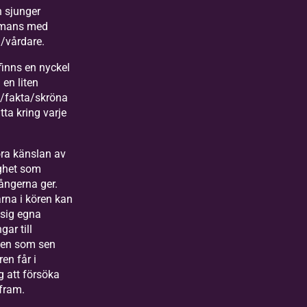
 sjunger
mmans med
/vårdare.
 finns en nyckel
 en liten
a/fakta/skröna
tta kring varje
ra känslan av
ghet som
ångerna ger.
rna i kören kan
sig egna
gar till
fen som sen
ren får i
 att försöka
fram.