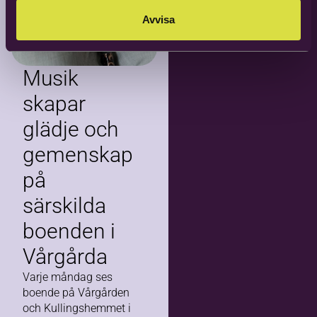
Avvisa
Musik
skapar
glädje och
gemenskap
på
särskilda
boenden i
Vårgårda
Varje måndag ses
boende på Vårgården
och Kullingshemmet i