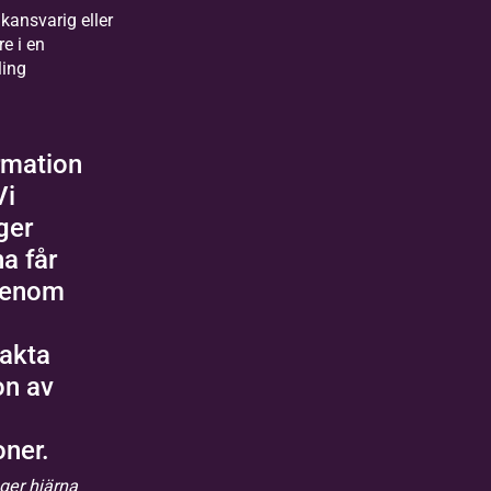
kansvarig eller
re i en
ling
rmation
Vi
ger
na får
genom
akta
on av
oner.
nger hjärna