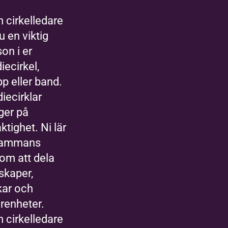
 cirkelledare
u en viktig
on i er
iecirkel,
pp eller band.
iecirklar
ger på
ktighet. Ni lär
lsammans
om att dela
skaper,
kar och
arenheter.
 cirkelledare