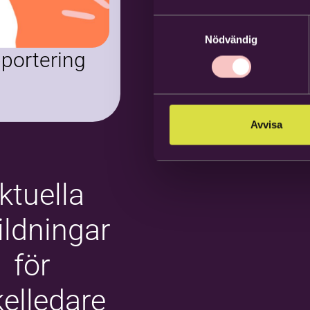
Samtyckesval
Nödvändig
portering
Avvisa
ktuella
ildningar
för
kelledare