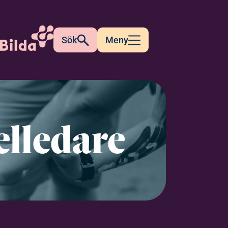
Sök
Meny
elledare