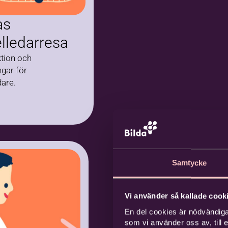
as
elledarresa
ktion och
ngar för
dare.
Samtycke
Vi använder så kallade cooki
En del cookies är nödvändiga
som vi använder oss av, till