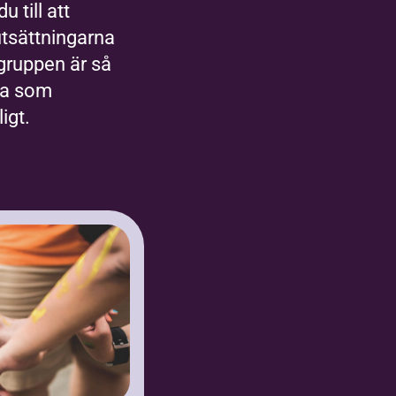
du till att
utsättningarna
 gruppen är så
a som
igt.