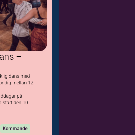
dans –
m
olklig dans med
ör dig mellan 12
iddagar på
 start den 10
0
Kommande