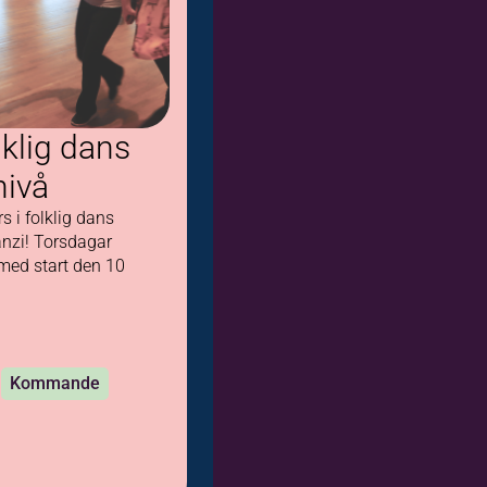
lklig dans
nivå
s i folklig dans
nzi! Torsdagar
med start den 10
0
Kommande