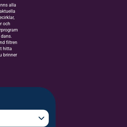
inns alla
aktuella
ecirklar,
r och
urprogram
 dans.
d filtren
t hitta
u brinner