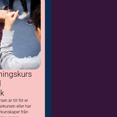
ningskurs
l
ik
en är till för er
rkursen eller har
rkunskaper från