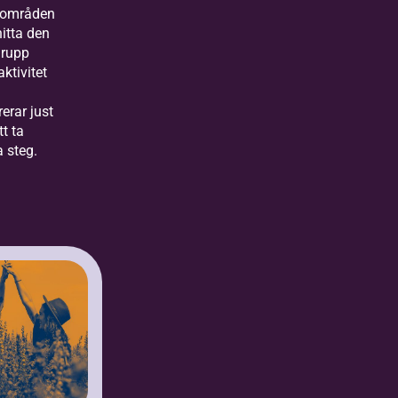
områden
itta den
 grupp
aktivitet
rerar just
tt ta
 steg.