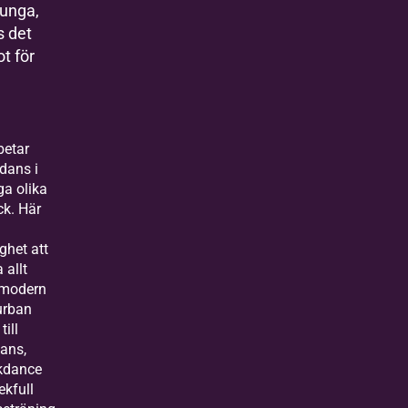
 unga,
s det
t för
betar
dans i
a olika
ck. Här
ghet att
 allt
 modern
urban
till
dans,
kdance
ekfull