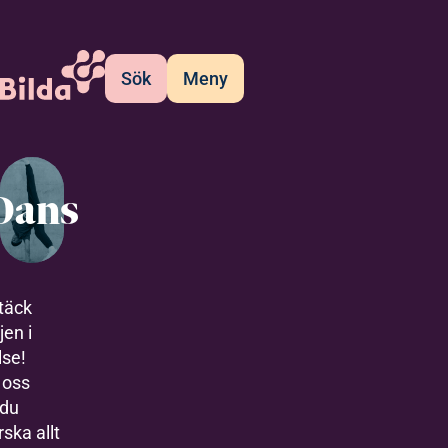
Sök
Meny
Dans
täck
jen i
lse!
 oss
 du
rska allt