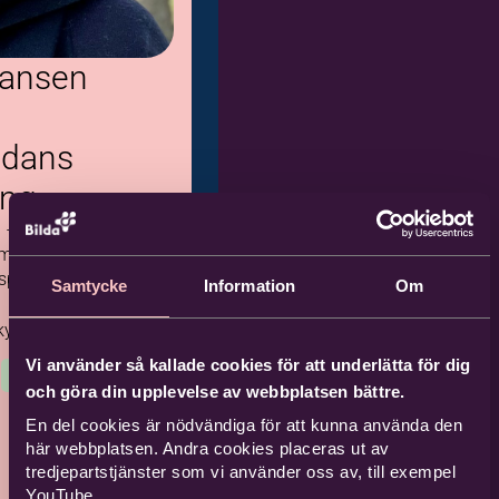
dansen
dans
äng
 –
ed betoning på
spel och dans.
Samtycke
Information
Om
kyrkocentrum
Vi använder så kallade cookies för att underlätta för dig
9
Kommande
och göra din upplevelse av webbplatsen bättre.
En del cookies är nödvändiga för att kunna använda den
här webbplatsen. Andra cookies placeras ut av
tredjepartstjänster som vi använder oss av, till exempel
YouTube.