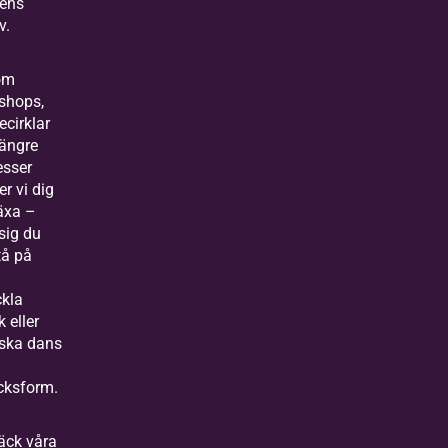
sens
v.
om
shops,
ecirklar
längre
esser
er vi dig
växa –
sig du
stå på
,
ckla
k eller
rska dans
ycksform.
äck våra