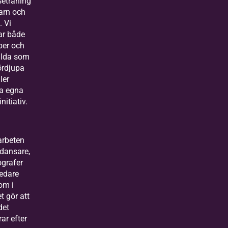
seträning
barn och
. Vi
ar både
per och
ilda som
fördjupa
ller
a egna
nitiativ.
rbeten
dansare,
ografer
ledare
om i
t gör att
det
rar efter