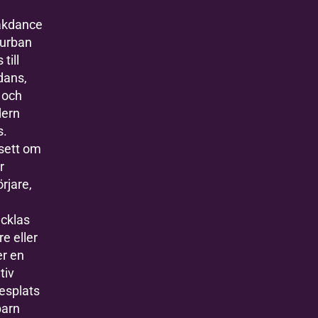
akdance
 urban
 till
dans,
 och
ern
s.
sett om
r
rjare,
cklas
re eller
er en
tiv
esplats
barn