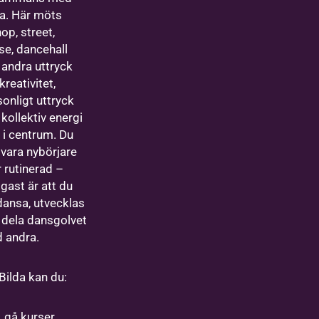
da. Här möts
op, street,
se, dancehall
 andra uttryck
kreativitet,
sonligt uttryck
kollektiv energi
 i centrum. Du
 vara nybörjare
r rutinerad –
igast är att du
 dansa, utvecklas
 dela dansgolvet
 andra.
Bilda kan du:
gå kurser,