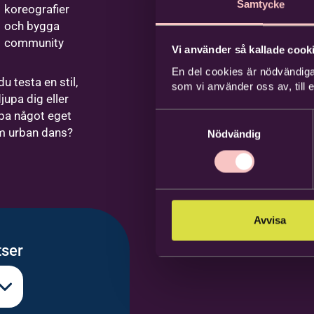
Samtycke
koreografier
och bygga
community
Vi använder så kallade cooki
En del cookies är nödvändiga
 du testa en stil,
som vi använder oss av, till
jupa dig eller
pa något eget
Samtyckesval
m urban dans?
Nödvändig
Avvisa
tser