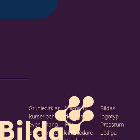
Studiecirklar,
Villkor för
Bildas
kurser och
deltagare
logotyp
evenemang
För
Pressrum
Studiematerial
cirkelledare
Lediga