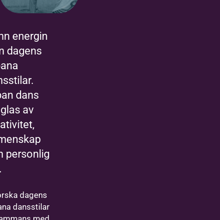
nn energin
ån dagens
bana
sstilar.
ban dans
äglas av
ativitet,
menskap
h personlig
.
orska dagens
ana dansstilar
lsammans med