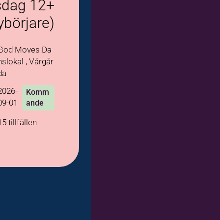
sdag 12+
ybörjare)
God Moves Da
nslokal , Vårgår
da
2026-
Komm
09-01
ande
15 tillfällen