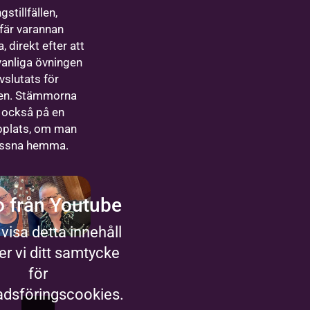
gstillfällen,
fär varannan
, direkt efter att
vanliga övningen
vslutats för
len. Stämmorna
s också på en
plats, om man
lyssna hemma.
o från Youtube
 visa detta innehåll
r vi ditt samtycke
för
dsföringscookies.