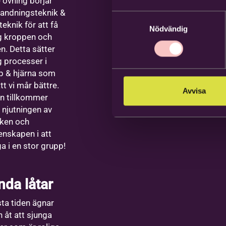
 övning börjar
andningsteknik &
Samtyckesval
eknik för att få
Nödvändig
g kroppen och
n. Detta sätter
g processer i
p & hjärna som
tt vi mår bättre.
Avvisa
n tillkommer
 njutningen av
ken och
nskapen i att
a i en stor grupp!
nda låtar
sta tiden ägnar
 åt att sjunga