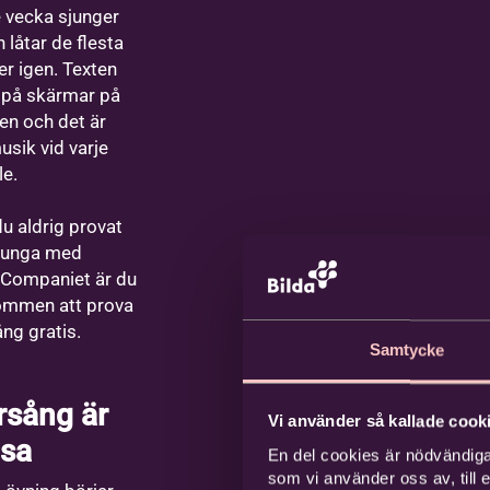
e vecka sjunger
 låtar de flesta
er igen. Texten
 på skärmar på
en och det är
usik vid varje
le.
u aldrig provat
sjunga med
Companiet är du
ommen att prova
ng gratis.
Samtycke
rsång är
Vi använder så kallade cooki
lsa
En del cookies är nödvändiga
som vi använder oss av, till