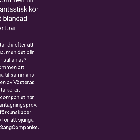
antastisk kör
 blandad
ertoar!
ar du efter att
a, men det blir
ör sällan av?
ommen att
ga tillsammans
en av Västerås
ta körer.
companiet har
 antagningsprov.
 förkunskaper
 för att sjunga
SångCompaniet.