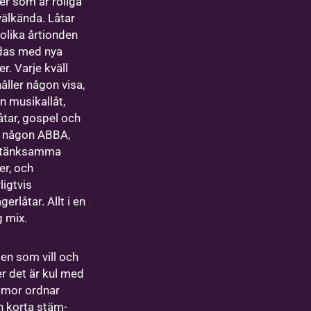
er som är roliga
välkända. Låtar
 olika årtionden
das med nya
r. Varje kväll
åller någon visa,
n musikallåt,
åtar, gospel och
, någon ABBA,
rtänksamma
er, och
ligtvis
gerlåtar. Allt i en
g mix.
en som vill och
r det är kul med
mor ordnar
n korta stäm-