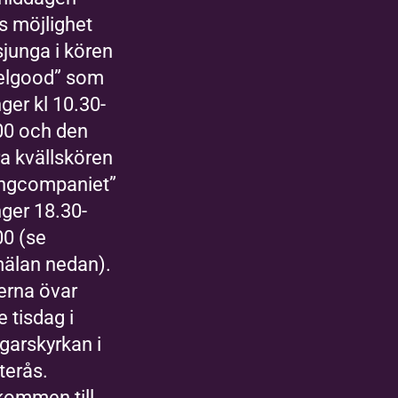
s möjlighet
sjunga i kören
elgood” som
ger kl 10.30-
00 och den
ra kvällskören
ngcompaniet”
nger 18.30-
00 (se
älan nedan).
erna övar
e tisdag i
garskyrkan i
terås.
kommen till