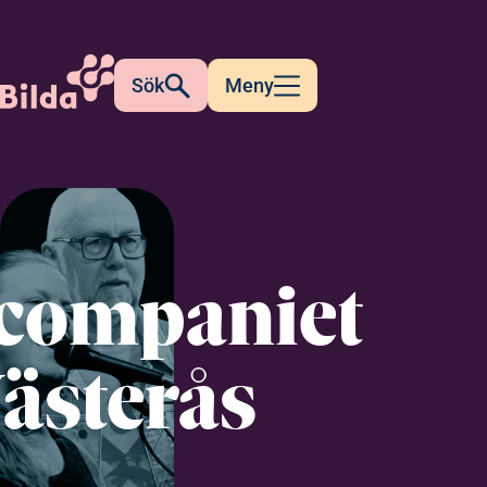
Sök
Meny
companiet
Västerås