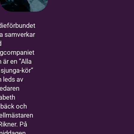
dieförbundet
da samverkar
d
gcompaniet
 är en ”Alla
 sjunga-kör”
 leds av
ledaren
sabeth
bäck och
ellmästaren
Rikner. På
middagen