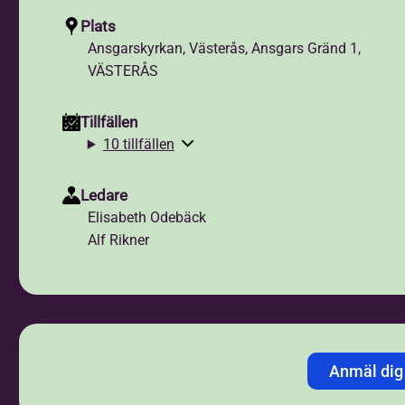
Plats
Ansgarskyrkan, Västerås, Ansgars Gränd 1,
VÄSTERÅS
Tillfällen
10 tillfällen
Ledare
Elisabeth Odebäck
Alf Rikner
Anmäl dig
Jag anmäler mig med:
*