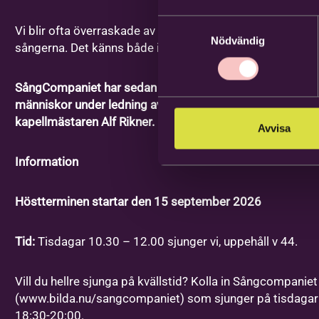
Samtyckesval
Vi blir ofta överraskade av hur mycket känslor som finns 
Nödvändig
sångerna. Det känns både i kropp & hjärta. Och man mår 
Noteringar
SångCompaniet har sedan starten 2016 samlat många
människor under ledning av körledaren Elisabeth Odebä
kapellmästaren Alf Rikner.
Avvisa
Information
Höstterminen startar den 15 september 2026
Tid:
Tisdagar 10.30 – 12.00 sjunger vi, uppehåll v 44.
Vill du hellre sjunga på kvällstid? Kolla in Sångcompaniet
(www.bilda.nu/sangcompaniet) som sjunger på tisdagar 
18:30-20:00.