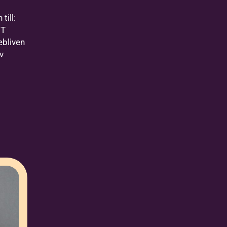
till:
HT
ebliven
v