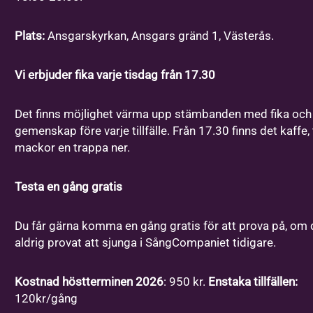
Jag godkänner anmälningsvillkoren
*
Jag vill ha erbjudanden och nyhetsbrev. Vad innebär
Plats:
Ansgarskyrkan, Ansgars gränd 1, Västerås.
detta?
Vi erbjuder fika varje tisdag från 17.30
Mera information
*
Det finns möjlighet värma upp stämbanden med fika och
gemenskap före varje tillfälle. Från 17.30 finns det kaffe,
mackor en trappa ner.
Testa en gång gratis
Du får gärna komma en gång gratis för att prova på, om 
aldrig provat att sjunga i SångCompaniet tidigare.
Kostnad höstterminen 2026
: 950 kr.
Enstaka tillfällen:
120kr/gång