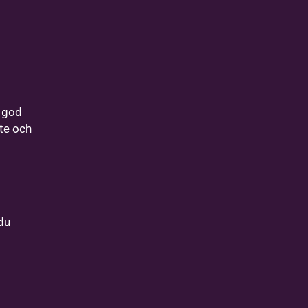
 god
 te och
du