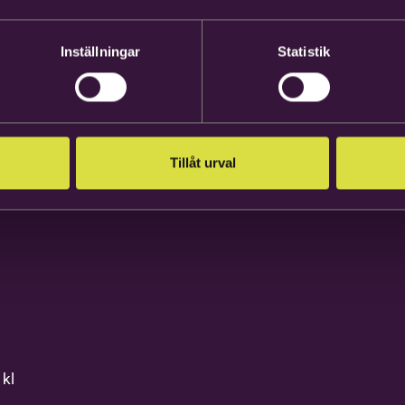
i
Inställningar
Statistik
bra.
ck och
Tillåt urval
kl