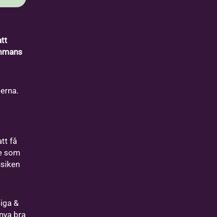
tt
ammans
gerna.
tt få
re som
usiken
liga &
 nya bra