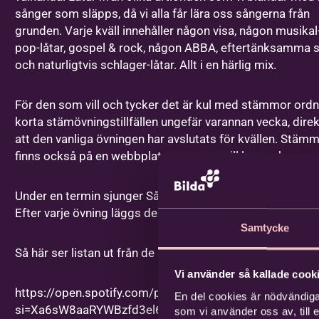
Telefon
sånger som släpps, då vi alla får lära oss sångerna från
grunden. Varje kväll innehåller någon visa, någon musikal-
pop-låtar, gospel & rock, någon ABBA, eftertänksamma s
och naturligtvis schlager-låtar. Allt i en härlig mix.
För den som vill och tycker det är kul med stämmor ordn
Adress
*
korta stämövningstillfällen ungefär varannan vecka, direk
att den vanliga övningen har avslutats för kvällen. Stäm
finns också på en webbplats - om man vill lyssna hemma
c/o adress
Under en termin sjunger SångCompaniet ungefär 50 olika 
Efter varje övning läggs de nya sångerna till i Spotifylista
Postnummer
*
Samtycke
Så här ser listan ut från de senaste terminerna 2021-25:
Vi använder så kallade cooki
Ort
*
https://open.spotify.com/playlist/5MhH8x1oGlQTXLvr
En del cookies är nödvändiga
si=Xa6sW8aaRYWBzfd3el6DzQ
som vi använder oss av, till