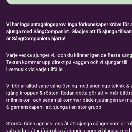
Personnummer
LMA-nummer
Vi har inga antagningsprov. Inga förkunskaper krävs för a
sjunga med SångCompaniet. Glädjen att få sjunga tills
Personnummer / Samordningsnummer
*
är SångCompaniets hjärta!
Varje vecka sjunger vi, -och du känner igen de flesta sån
Texten kommer upp direkt på väggen och vi sjunger till
Förnamn
*
livemusik vid varje tillfälle.
Vi börjar alltid varje sång-övning med andnings-teknik & a
Efternamn
*
igång kroppen & rösten. Redan detta gör att vi mår bätt
människor, -och sedan tillkommer både njutningen av m
& gemenskapen i att sjunga i en stor grupp!
E-post
*
Största tiden ägnar vi oss åt att sjunga sånger som är ro
välkända. Låtar ifrån olika årtionden som vi blandar med