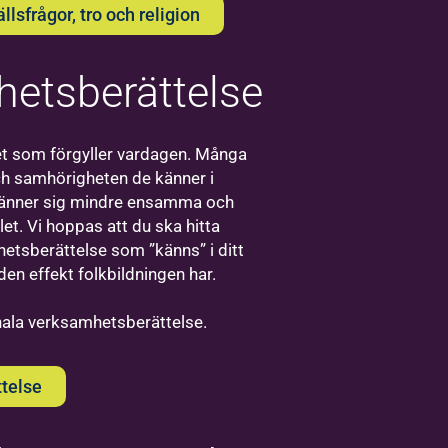
sfrågor, tro och religion
etsberättelse
Bilda
Visby
t som förgyller vardagen. Många
ch samhörigheten de känner i
Välkommen
 känner sig mindre ensamma och
till oss på
et. Vi hoppas att du ska hitta
Bilda i
etsberättelse som ”känns” i ditt
Visby!
den effekt folkbildningen har.
onala verksamhetsberättelse.
telse
Bilda