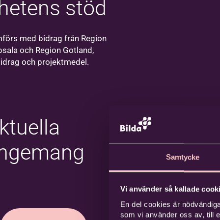
hetens stöd
Södertälje
Välkommen till
oss på Bildas
förs med bidrag från Region
kontor i
sala och Region Gotland,
Södertälje!
idrag och projektmedel.
ktuella
angemang
Samtycke
Vi använder så kallade cooki
En del cookies är nödvändiga
som vi använder oss av, till