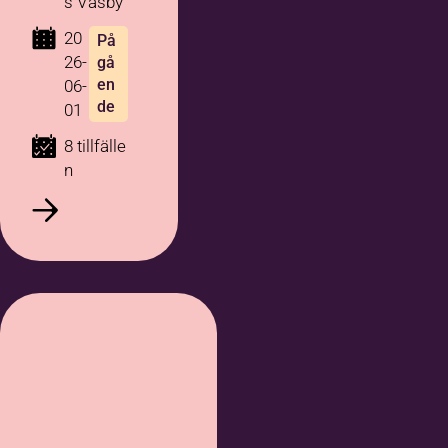
s Väsby
20
På
26-
gå
en
06-
de
01
8 tillfälle
n