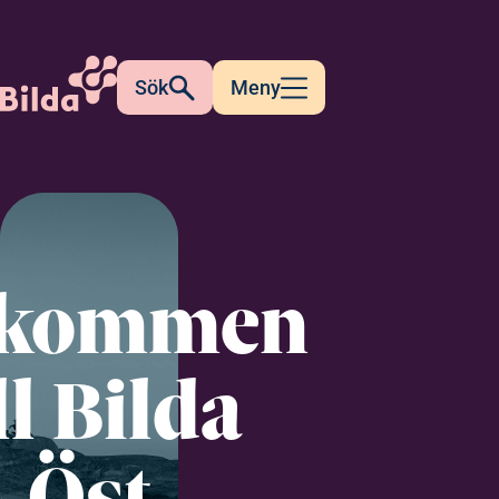
Sök
Meny
lkommen
ll Bilda
Öst