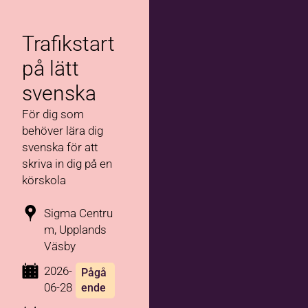
Trafikstart
på lätt
svenska
För dig som
behöver lära dig
svenska för att
skriva in dig på en
körskola
Sigma Centru
m, Upplands
Väsby
2026-
Pågå
06-28
ende