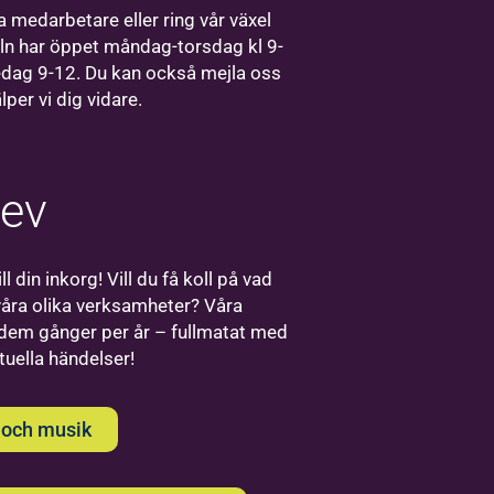
Stockholm finns
 medarbetare eller ring vår växel
vårt regionkontor
ln har öppet måndag-torsdag kl 9-
för Bilda Öst.
edag 9-12. Du kan också mejla oss
älper vi dig vidare.
rev
Bilda
ll din inkorg! Vill du få koll på vad
Uppsala
åra olika verksamheter? Våra
 dem gånger per år – fullmatat med
Välkommen
ktuella händelser!
till oss på
Bilda i
Uppsala!
 och musik