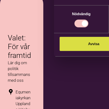
Samtyckesval
Nödvändig
Valet:
Avvisa
För vår
framtid
Lär dig om
politik
tillsammans
med oss
Equmen
iakyrkan
Uppland