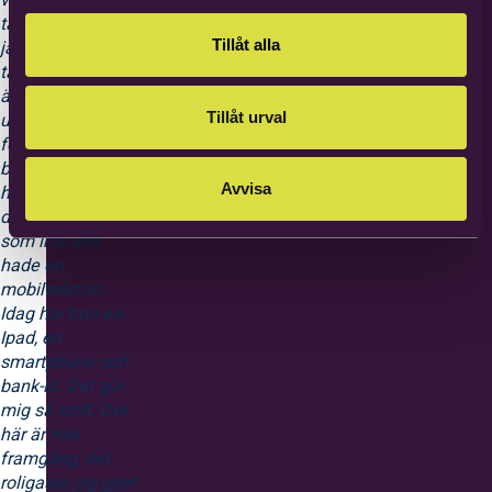
tacksamma men
Tillåt alla
jag är mer
tacksam. Det här
är en stor
Tillåt urval
upplevelse även
för mig. När jag
började med den
Avvisa
här cirkeln var
det en deltagare
som inte ens
hade en
mobiltelefon.
Idag har hon en
Ipad, en
smartphone och
bank-id. Det gör
mig så stolt. Det
här är min
framgång, det
roligaste jag gjort