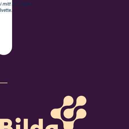
i mitt liv”
, säger
Ivette.