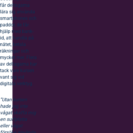
får deltagarna
lära sig använda
smartphones och
paddor, de får
hjälp med bank-
id, att handla på
nätet, betala
räkningar och
mycket mer. Flera
av deltagarna har
tack vare kursen
vant sig vid
digitala verktyg.
”Utan kursen
hade jag inte
vågat skaffa mig
en surfplatta
eller vågat
försöka använda