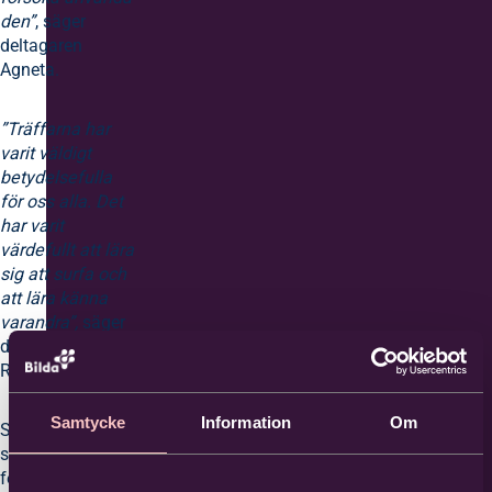
den”
, säger
deltagaren
Agneta.
”Träffarna har
varit väldigt
betydelsefulla
för oss alla. Det
har varit
värdefullt att lära
sig att surfa och
att lära känna
varandra”,
säger
deltagaren
Richard.
Samtycke
Information
Om
Studiecirkeln
skulle bestå av
fem träffar, men