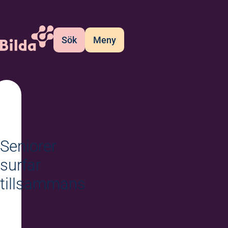
Sök
Meny
Seniorer
surfar
tillsammans