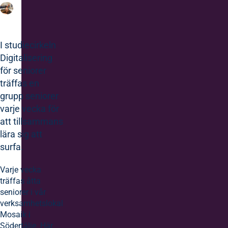
I studiecirkeln
Digitalisering
för seniorer
träffas en
grupp seniorer
varje vecka för
att tillsammans
lära sig att
surfa.
Varje vecka
träffas åtta
seniorer i vår
verksamhetslokal
Mosaik i
Södertälje. Här