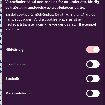
Vi använder så kallade cookies för att underlätta för dig
deltagarna har
gång på gång
och göra din upplevelse av webbplatsen bättre.
bett om att
En del cookies är nödvändiga för att kunna använda den
förlänga cirkeln.
här webbplatsen. Andra cookies placeras ut av
Nu har de
tredjepartstjänster som vi använder oss av, till exempel
träffats 15
YouTube.
gånger och vill
fortfarande inte
sluta, de vill lära
Samtyckesval
sig mer!
Nödvändig
Ledare för
Inställningar
studiecirkeln är
Ivette Boktor.
Statistik
”Jag hjälper
människor att gå
Marknadsföring
från en värld till
en annan. De är
väldigt