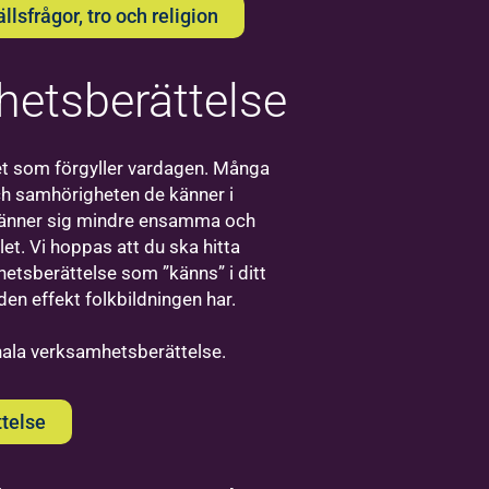
sfrågor, tro och religion
etsberättelse
Bilda
Visby
t som förgyller vardagen. Många
ch samhörigheten de känner i
Välkommen
 känner sig mindre ensamma och
till oss på
et. Vi hoppas att du ska hitta
Bilda i
etsberättelse som ”känns” i ditt
Visby!
den effekt folkbildningen har.
onala verksamhetsberättelse.
telse
Bilda