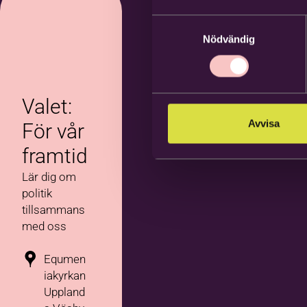
Samtyckesval
Nödvändig
Valet:
Avvisa
För vår
framtid
Lär dig om
politik
tillsammans
med oss
Equmen
iakyrkan
Uppland