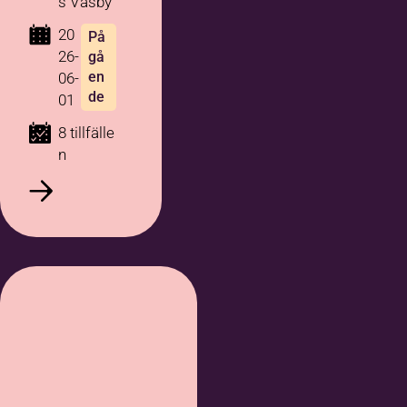
s Väsby
20
På
26-
gå
en
06-
de
01
8 tillfälle
n