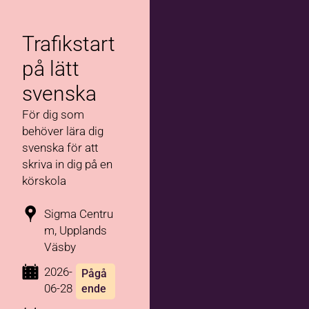
Trafikstart
på lätt
svenska
För dig som
behöver lära dig
svenska för att
skriva in dig på en
körskola
Sigma Centru
m, Upplands
Väsby
2026-
Pågå
06-28
ende