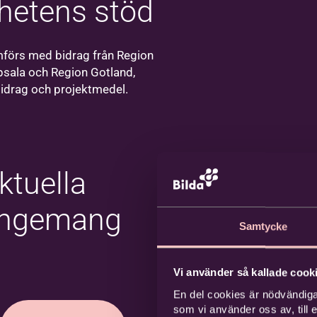
hetens stöd
Södertälje
Välkommen till
oss på Bildas
förs med bidrag från Region
kontor i
sala och Region Gotland,
Södertälje!
idrag och projektmedel.
ktuella
angemang
Samtycke
Vi använder så kallade cooki
En del cookies är nödvändiga
som vi använder oss av, till