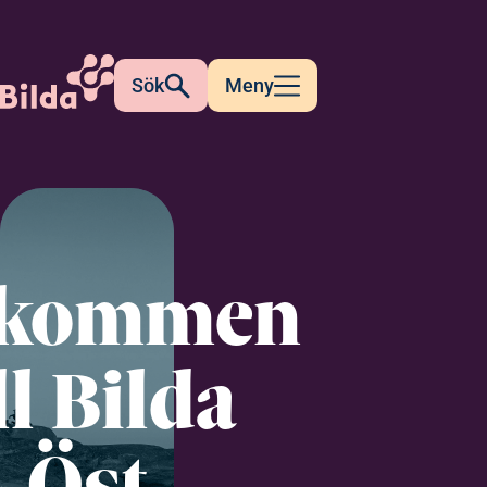
Sök
Meny
lkommen
ll Bilda
Öst