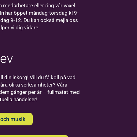
Stockholm finns
 medarbetare eller ring vår växel
vårt regionkontor
ln har öppet måndag-torsdag kl 9-
för Bilda Öst.
edag 9-12. Du kan också mejla oss
älper vi dig vidare.
rev
Bilda
ll din inkorg! Vill du få koll på vad
Uppsala
åra olika verksamheter? Våra
 dem gånger per år – fullmatat med
Välkommen
ktuella händelser!
till oss på
Bilda i
Uppsala!
 och musik