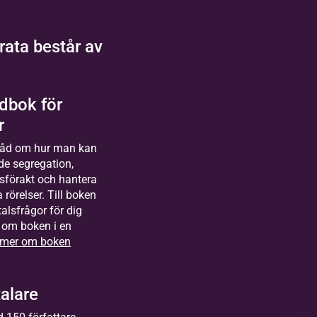
ata består av
dbok för
r
råd om hur man kan
de segregation,
förakt och hantera
rörelser. Till boken
alsfrågor för dig
 om boken i en
 mer om boken
alare