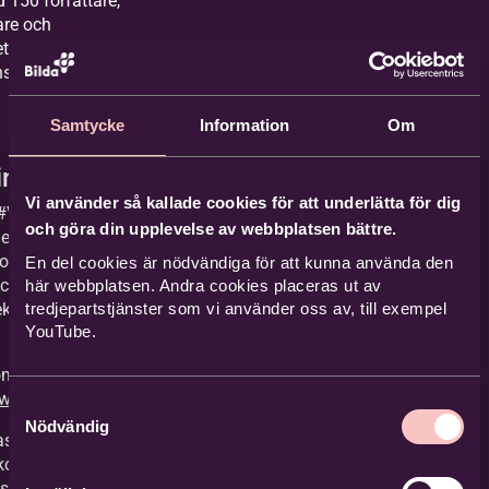
 150 författare,
are och
eter som kan anlitas
nspiratörer.
Här hittar
Samtycke
Information
Om
ng initiativet
Vi använder så kallade cookies för att underlätta för dig
#ViMåstePrata med
och göra din upplevelse av webbplatsen bättre.
er från olika delar av
som talar om
En del cookies är nödvändiga för att kunna använda den
ch demokratin från
här webbplatsen. Andra cookies placeras ut av
tredjepartstjänster som vi använder oss av, till exempel
ektiv. (Kommer under
YouTube.
m nav för
ww.vimasteprata.org
Samtyckesval
Nödvändig
aserad
ola med inspiration
nske presidenten