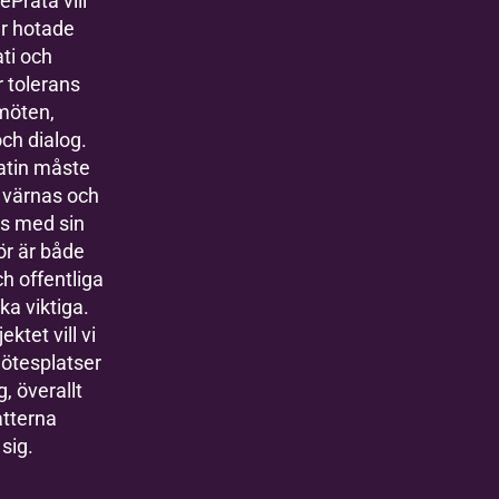
Prata vill
år hotade
ti och
r tolerans
möten,
ch dialog.
tin måste
 värnas och
as med sin
för är både
ch offentliga
ka viktiga.
ktet vill vi
ötesplatser
g, överallt
atterna
 sig.