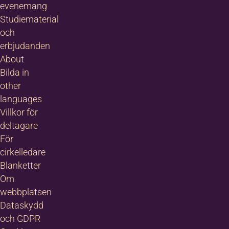
evenemang
854 12 99
Studiematerial
och
offer.fredrikss
erbjudanden
ilda.nu
About
a Umeå
Bilda in
other
languages
Villkor för
deltagare
För
cirkelledare
Blanketter
Om
webbplatsen
Dataskydd
och GDPR