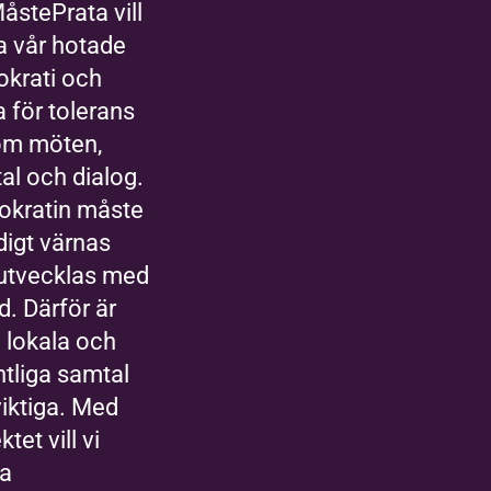
åstePrata vill
a vår hotade
krati och
a för tolerans
om möten,
al och dialog.
kratin måste
digt värnas
utvecklas med
id. Därför är
 lokala och
ntliga samtal
viktiga. Med
ktet vill vi
a