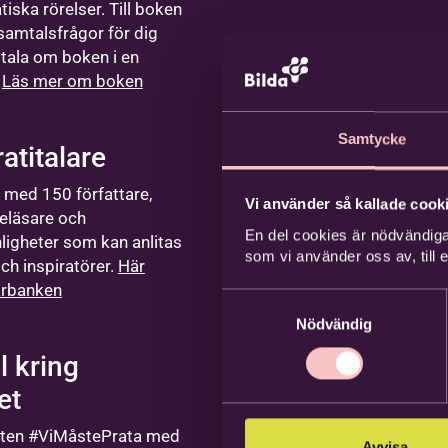
iska rörelser. Till boken
samtalsfrågor för dig
tala om boken i en
.
Läs mer om boken
Samtycke
titalare
 med 150 författare,
Vi använder så kallade cooki
reläsare och
En del cookies är nödvändiga
ligheter som kan anlitas
som vi använder oss av, till
ch inspiratörer.
Här
larbanken
Samtyckesval
Nödvändig
l kring
et
ten #ViMåstePrata med
Avvisa