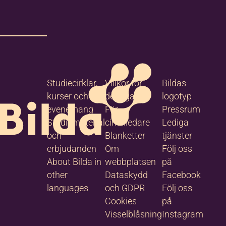
stoffer
edriksson
Studiecirklar,
Villkor för
Bildas
kurser och
deltagare
logotyp
samhets- och
evenemang
För
Pressrum
ktutvecklare,
Studiematerial
cirkelledare
Lediga
ilområdesansvarig
 samhälle samt
och
Blanketter
tjänster
ktledare
erbjudanden
Om
Följ oss
lsamhället i
About Bilda in
webbplatsen
på
erkan"
090-14 22 05
other
Dataskydd
Facebook
languages
och GDPR
Följ oss
072-854 12 99
Cookies
på
kristoffer.fredriks
Visselblåsning
Instagram
son@bilda.nu