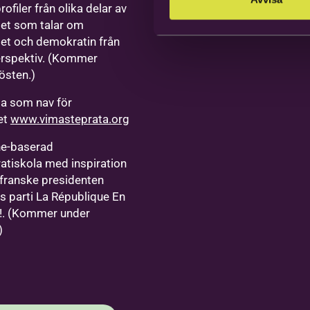
ofiler från olika delar av
et som talar om
et och demokratin från
erspektiv. (Kommer
östen.)
a som nav för
vet
www.vimasteprata.org
ne-baserad
tiskola med inspiration
 franske presidenten
 parti La République En
!. (Kommer under
)