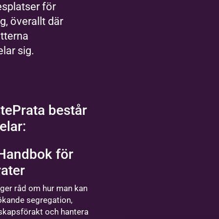
splatser för
g, överallt där
tterna
lar sig.
tePrata består
elar:
Handbok för
ater
ger råd om hur man kan
ökande segregation,
kapsförakt och hantera