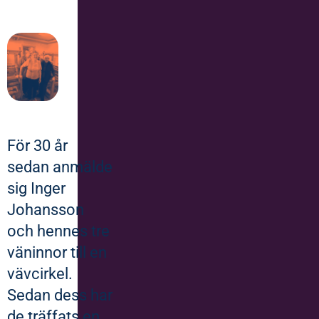
För 30 år
sedan anmälde
sig Inger
Johansson
och hennes tre
väninnor till en
vävcirkel.
Sedan dess har
de träffats en