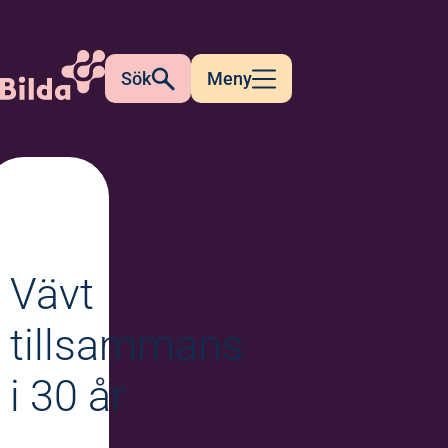
Sök
Meny
Vävt
tillsammans
i 30 år