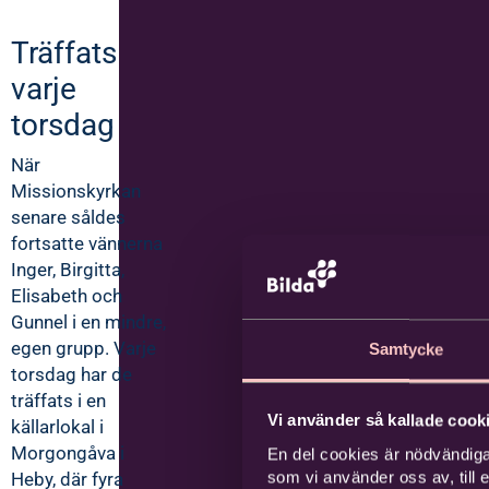
Träffats
varje
torsdag
När
Missionskyrkan
senare såldes
fortsatte vännerna
Inger, Birgitta,
Elisabeth och
Gunnel i en mindre,
egen grupp. Varje
Samtycke
torsdag har de
träffats i en
Vi använder så kallade cooki
källarlokal i
Morgongåva i
En del cookies är nödvändiga
som vi använder oss av, till
Heby, där fyra