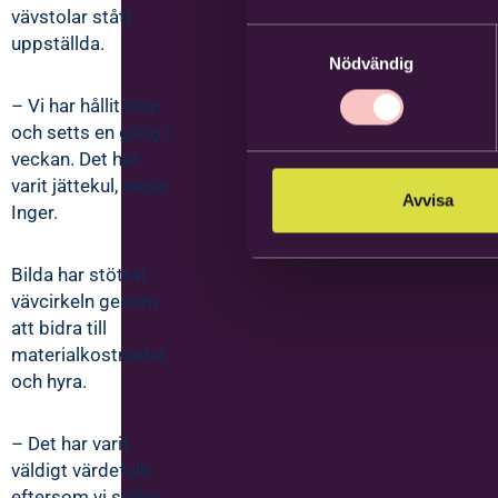
vävstolar stått
Samtyckesval
uppställda.
Nödvändig
– Vi har hållit ihop
och setts en gång i
veckan. Det har
varit jättekul, säger
Avvisa
Inger.
Bilda har stöttat
vävcirkeln genom
att bidra till
materialkostnader
och hyra.
– Det har varit
väldigt värdefullt
eftersom vi själva