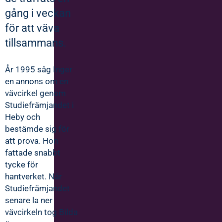
gång i veckan
för att väva
tillsammans.
År 1995 såg Inger
en annons om en
vävcirkel genom
Studiefrämjandet i
Heby och
bestämde sig för
att prova. Hon
fattade snabbt
tycke för
hantverket. När
Studiefrämjandet
senare la ner
vävcirkeln tog Bilda