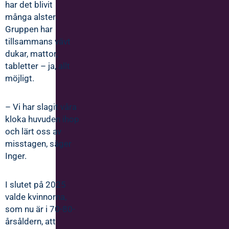
har det blivit
många alster.
Gruppen har
tillsammans vävt
dukar, mattor,
tabletter – ja, allt
möjligt.
– Vi har slagit våra
kloka huvuden ihop
och lärt oss av
misstagen, säger
Inger.
I slutet på 2025
valde kvinnorna,
som nu är i 70-80-
årsåldern, att