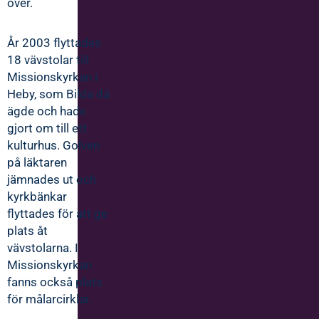
över.
År 2003 flyttades
18 vävstolar till
Missionskyrkan i
Heby, som Bilda då
ägde och hade
gjort om till ett
kulturhus. Golven
på läktaren
jämnades ut och
kyrkbänkar
flyttades för att ge
plats åt
vävstolarna. I
Missionskyrkan
fanns också plats
för målarcirklar.