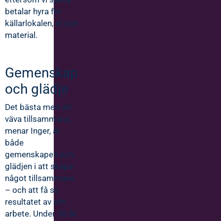
betalar hyra för
källarlokalen, el och
material.
Gemenskap
och glädje
Det bästa med att
väva tillsammans,
menar Inger, är
både
gemenskapen och
glädjen i att skapa
något tillsammans
– och att få se
resultatet av sitt
arbete. Under 30 år