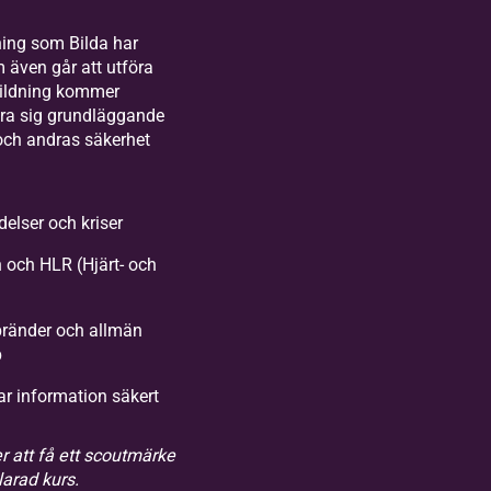
dning som Bilda har
 även går att utföra
tbildning kommer
lära sig grundläggande
och andras säkerhet
delser och kriser
n och HLR (Hjärt- och
)
bränder och allmän
p
ar information säkert
 att få ett scoutmärke
larad kurs.