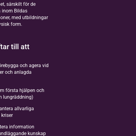
 särskilt för de
a inom Bildas
oner, med utbildningar
ysisk form.
ar till att
örebygga och agera vid
er och anlagda
m första hjälpen och
ch lungräddning)
ntera allvarliga
kriser
tera information
rundläggande kunskap