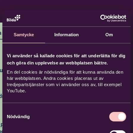
 liv-
Samtycke
Information
Om
 – Röda
Vi använder så kallade cookies för att underlätta för dig
 utbildning där
och göra din upplevelse av webbplatsen bättre.
sig första hjälpen.
utbildning
a liv får
En del cookies är nödvändiga för att kunna använda den
räna på att agera
här webbplatsen. Andra cookies placeras ut av
tredjepartstjänster som vi använder oss av, till exempel
änniskor i olika
 går ut på att lära
YouTube.
tt laga mat ute i
dning –
 att vara beroende
kommer att få ett
 kan vara nyttig vid
Samtyckesval
vklarad kurs.
lavbrott.
Nödvändig
ning som projektet
samarbete med
HLR och
iterier:
randföreningen.
pen