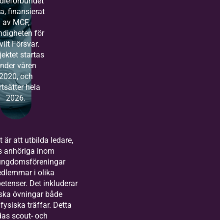
dieförbundet
a, finansierat
av MCF,
digheten för
vilt Försvar.
jektet startas
nder våren
2020, och
rtsätter hela
2026.
 är att utbilda ledare,
s anhöriga inom
ungdomsföreningar
dlemmar i olika
tenser. Det inkluderar
iska övningar både
fysiska träffar. Detta
ldas scout- och