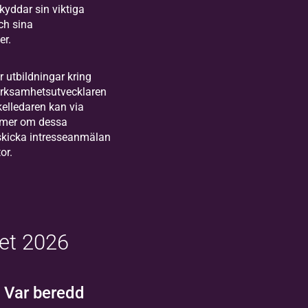
yddar sin viktiga
ch sina
er.
er utbildningar kring
rksamhetsutvecklaren
rkelledaren kan via
 mer om dessa
skicka intresseanmälan
or.
s
et 2026
 Var beredd