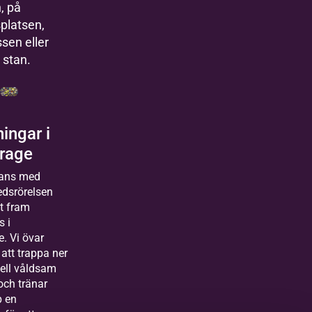
, på
platsen,
sen eller
 stan.
ningar i
urage
ans med
edsrörelsen
it fram
 i
e. Vi övar
 att trappa ner
iell våldsam
och tränar
p en