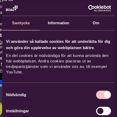
 för att
ot
r. Vi erbjuder
Samtycke
Information
Om
rganisationer
erkansparter
eo från
s, och
utube
r
Vi använder så kallade cookies för att underlätta för dig
eutbildningar
och göra din upplevelse av webbplatsen bättre.
a detta innehåll
m enskild
En del cookies är nödvändiga för att kunna använda den
 ditt samtycke
n anmäla dig.
här webbplatsen. Andra cookies placeras ut av
för
tredjepartstjänster som vi använder oss av, till exempel
öringscookies.
YouTube.
ntera
Samtyckesval
okies
Nödvändig
ppna
på
Inställningar
utube