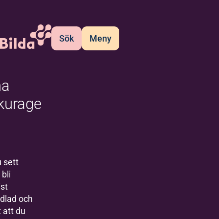
Sök
Meny
na
lkurage
 sett
bli
ist
dlad och
 att du