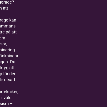
gerade?
 att
urage kan
lsammans
tre på att
dra
sor,
minering
ränkningar
agen. Du
rktyg att
p för den
ir utsatt
rtekniker,
, våld
sism – i