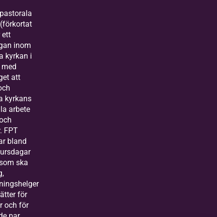
pastorala
(förkortat
 ett
rgan inom
a kyrkan i
e med
et att
och
a kyrkans
la arbete
 och
r. FPT
ar bland
kursdagar
 som ska
g,
ningshelger
ätter för
r och för
de par.