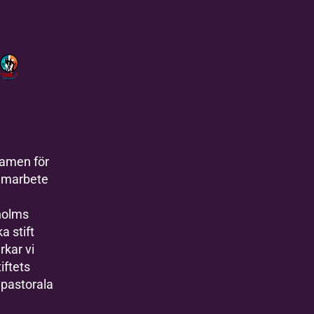
amen för
amarbete
holms
a stift
kar vi
iftets
epastorala