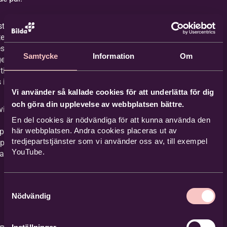
toral
 team
s online
Samtycke
Information
Om
ge
tion
 in English.
Vi använder så kallade cookies för att underlätta för dig
och göra din upplevelse av webbplatsen bättre.
ill läsa
En del cookies är nödvändiga för att kunna använda den
m
här webbplatsen. Andra cookies placeras ut av
pastorala
tredjepartstjänster som vi använder oss av, till exempel
på stiftets
YouTube.
a,
klicka
Samtyckesval
Nödvändig