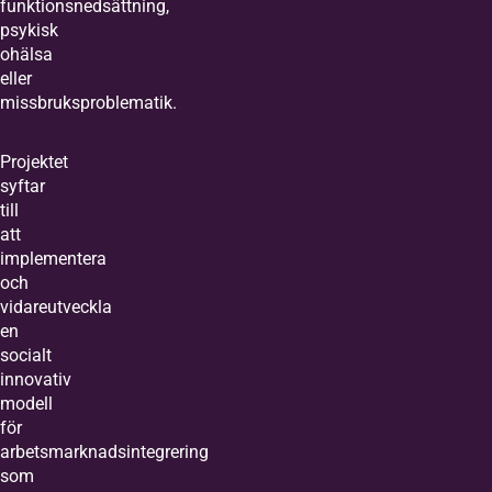
funktionsnedsättning,
psykisk
ohälsa
eller
missbruksproblematik.
Projektet
syftar
till
att
implementera
och
vidareutveckla
en
socialt
innovativ
modell
för
arbetsmarknadsintegrering
som