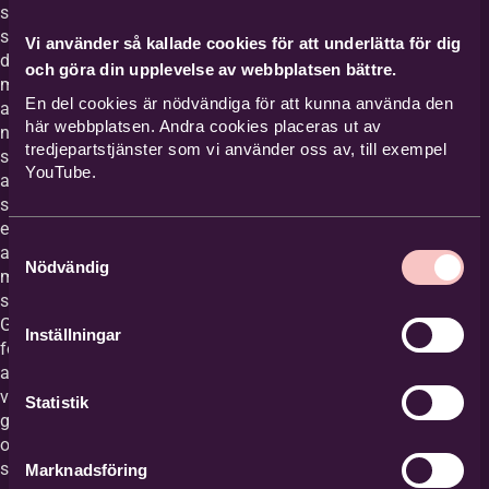
som
stärker
Vi använder så kallade cookies för att underlätta för dig
deltagarnas
och göra din upplevelse av webbplatsen bättre.
möjligheter
En del cookies är nödvändiga för att kunna använda den
att
här webbplatsen. Andra cookies placeras ut av
närma
tredjepartstjänster som vi använder oss av, till exempel
sig
YouTube.
arbete,
studier
eller
Samtyckesval
annan
Nödvändig
meningsfull
sysselsättning.
Genom
Inställningar
folkbildande
aktiviteter,
vägledning,
Statistik
gruppverksamhet
och
socialt
Marknadsföring