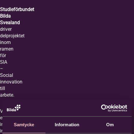
Studieförbundet
Bilda
Svealand
driver
delprojektet
inom
ramen
för
SIA
–
Social
innovation
till
arbete.
Vi
erbjuder
individanpassade
Samtycke
Information
Om
insatser