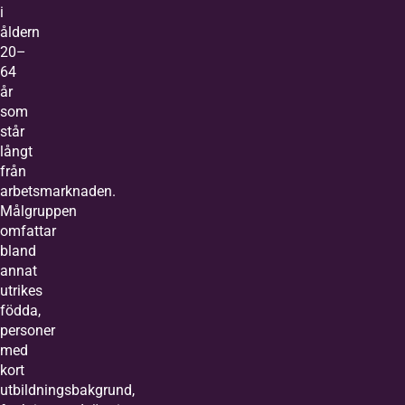
i
åldern
20–
64
år
som
står
långt
från
arbetsmarknaden.
Målgruppen
omfattar
bland
annat
utrikes
födda,
personer
med
kort
utbildningsbakgrund,